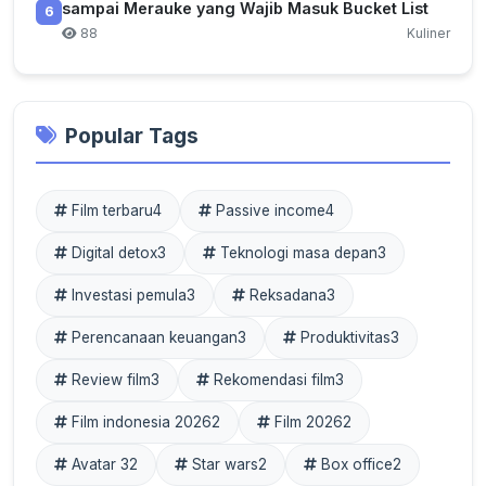
sampai Merauke yang Wajib Masuk Bucket List
6
88
Kuliner
Popular Tags
Film terbaru
4
Passive income
4
Digital detox
3
Teknologi masa depan
3
Investasi pemula
3
Reksadana
3
Perencanaan keuangan
3
Produktivitas
3
Review film
3
Rekomendasi film
3
Film indonesia 2026
2
Film 2026
2
Avatar 3
2
Star wars
2
Box office
2