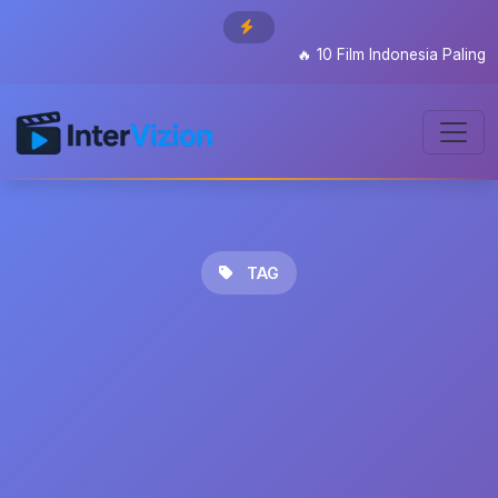
🔥
10 Film Indonesia Paling D
TAG