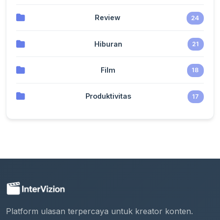
Review
24
Hiburan
21
Film
18
Produktivitas
17
Platform ulasan terpercaya untuk kreator konten.