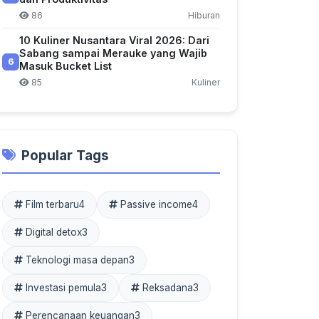
86
Hiburan
10 Kuliner Nusantara Viral 2026: Dari
Sabang sampai Merauke yang Wajib
6
Masuk Bucket List
85
Kuliner
Popular Tags
Film terbaru
4
Passive income
4
Digital detox
3
Teknologi masa depan
3
Investasi pemula
3
Reksadana
3
Perencanaan keuangan
3