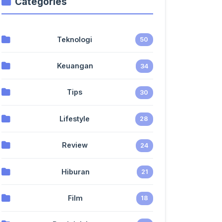
Categories
Teknologi
50
Keuangan
34
Tips
30
Lifestyle
28
Review
24
Hiburan
21
Film
18