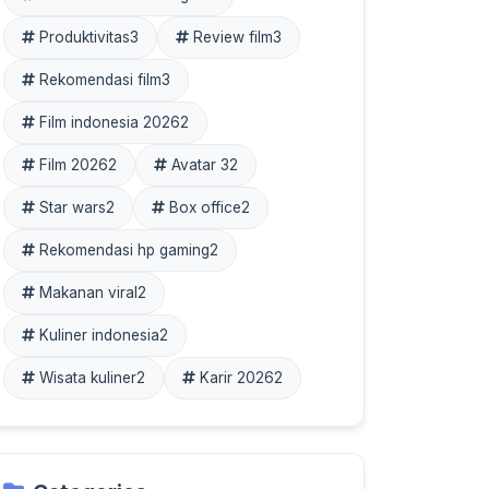
Produktivitas
3
Review film
3
Rekomendasi film
3
Film indonesia 2026
2
Film 2026
2
Avatar 3
2
Star wars
2
Box office
2
Rekomendasi hp gaming
2
Makanan viral
2
Kuliner indonesia
2
Wisata kuliner
2
Karir 2026
2