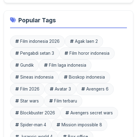
Popular Tags
Film indonesia 2026
Agak laen 2
Pengabdi setan 3
Film horor indonesia
Gundik
Film laga indonesia
Sineas indonesia
Bioskop indonesia
Film 2026
Avatar 3
Avengers 6
Star wars
Film terbaru
Blockbuster 2026
Avengers secret wars
Spider-man 4
Mission impossible 8
Jurassic world 4
Box office