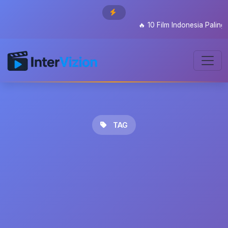
🔥
10 Film Indonesia Paling D
TAG