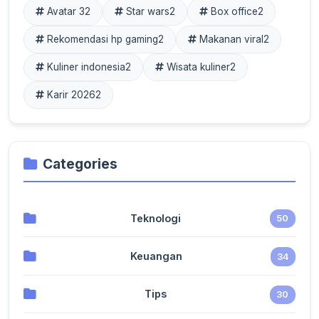
Avatar 3
2
Star wars
2
Box office
2
Rekomendasi hp gaming
2
Makanan viral
2
Kuliner indonesia
2
Wisata kuliner
2
Karir 2026
2
Categories
Teknologi
50
Keuangan
34
Tips
30