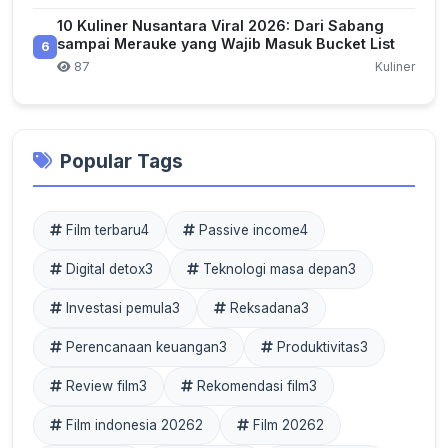
10 Kuliner Nusantara Viral 2026: Dari Sabang
sampai Merauke yang Wajib Masuk Bucket List
6
87
Kuliner
Popular Tags
Film terbaru
4
Passive income
4
Digital detox
3
Teknologi masa depan
3
Investasi pemula
3
Reksadana
3
Perencanaan keuangan
3
Produktivitas
3
Review film
3
Rekomendasi film
3
Film indonesia 2026
2
Film 2026
2