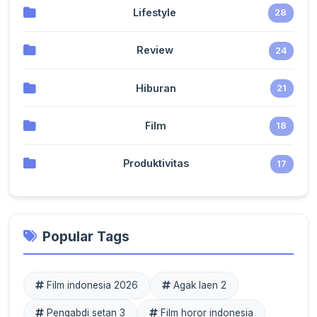
Lifestyle
28
Review
24
Hiburan
21
Film
18
Produktivitas
17
Popular Tags
Film indonesia 2026
Agak laen 2
Pengabdi setan 3
Film horor indonesia