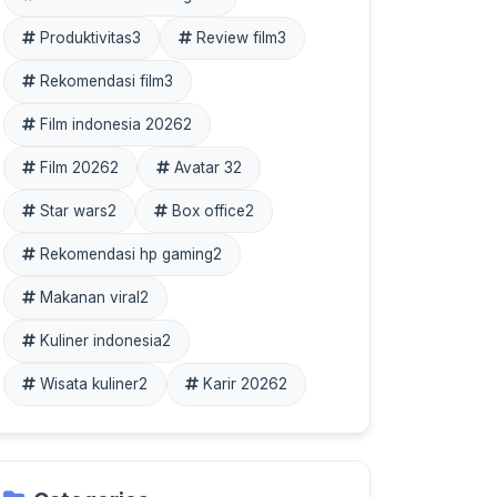
Produktivitas
3
Review film
3
Rekomendasi film
3
Film indonesia 2026
2
Film 2026
2
Avatar 3
2
Star wars
2
Box office
2
Rekomendasi hp gaming
2
Makanan viral
2
Kuliner indonesia
2
Wisata kuliner
2
Karir 2026
2