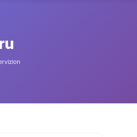
ru
ervizion