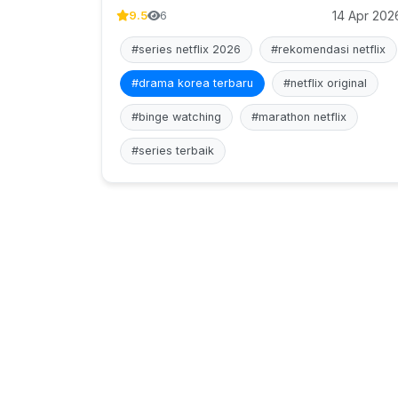
14 Apr 202
9.5
6
#series netflix 2026
#rekomendasi netflix
#drama korea terbaru
#netflix original
#binge watching
#marathon netflix
#series terbaik