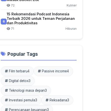
72
Kuliner
15 Rekomendasi Podcast Indonesia
Terbaik 2026 untuk Teman Perjalanan
6
dan Produktivitas
71
Hiburan
Popular Tags
Film terbaru
4
Passive income
4
Digital detox
3
Teknologi masa depan
3
Investasi pemula
3
Reksadana
3
Perencanaan keuangan
3