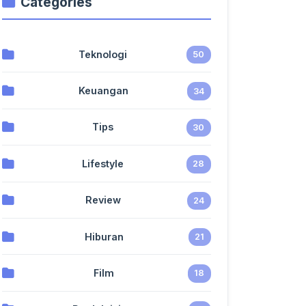
Categories
Teknologi
50
Keuangan
34
Tips
30
Lifestyle
28
Review
24
Hiburan
21
Film
18