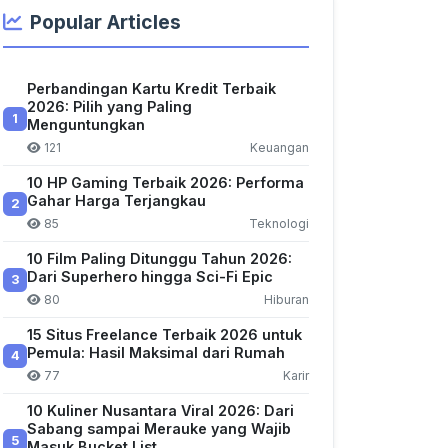
Popular Articles
Perbandingan Kartu Kredit Terbaik
2026: Pilih yang Paling
1
Menguntungkan
121
Keuangan
10 HP Gaming Terbaik 2026: Performa
Gahar Harga Terjangkau
2
85
Teknologi
10 Film Paling Ditunggu Tahun 2026:
Dari Superhero hingga Sci-Fi Epic
3
80
Hiburan
15 Situs Freelance Terbaik 2026 untuk
Pemula: Hasil Maksimal dari Rumah
4
77
Karir
10 Kuliner Nusantara Viral 2026: Dari
Sabang sampai Merauke yang Wajib
5
Masuk Bucket List