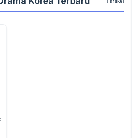
#Drama Korea Terbaru
1 artikel
k