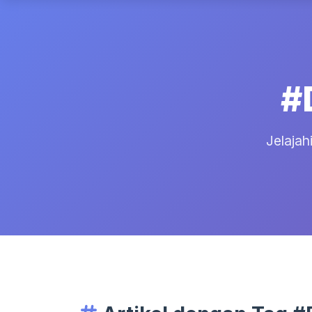
#
Jelajah