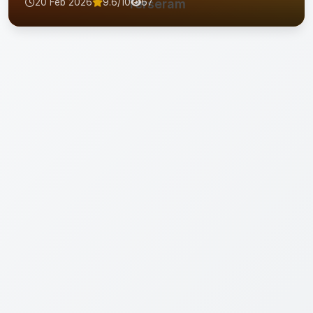
20 Feb 2026
9.6/10
Terseram
67