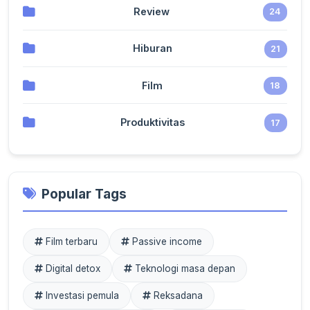
Review
24
Hiburan
21
Film
18
Produktivitas
17
Popular Tags
Film terbaru
Passive income
Digital detox
Teknologi masa depan
Investasi pemula
Reksadana