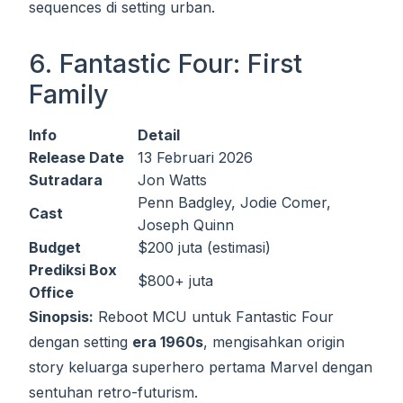
sequences di setting urban.
6. Fantastic Four: First
Family
Info
Detail
Release Date
13 Februari 2026
Sutradara
Jon Watts
Penn Badgley, Jodie Comer,
Cast
Joseph Quinn
Budget
$200 juta (estimasi)
Prediksi Box
$800+ juta
Office
Sinopsis:
Reboot MCU untuk Fantastic Four
dengan setting
era 1960s
, mengisahkan origin
story keluarga superhero pertama Marvel dengan
sentuhan retro-futurism.