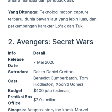
antara manusia dan penduduk asli.
Yang Ditunggu:
Teknologi motion capture
terbaru, dunia bawah laut yang lebih luas, dan
perkembangan karakter Lo'ak dan Tuk.
2. Avengers: Secret Wars
Info
Detail
Release
7 Mei 2026
Date
Sutradara
Destin Daniel Cretton
Benedict Cumberbatch, Tom
Cast
Hiddleston, Xochitl Gomez
Budget
$400 juta (estimasi)
Prediksi Box
$2.0+ miliar
Office
Sinopsis:
Adaptasi storyline komik Marvel