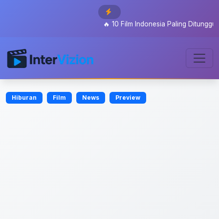
🔥
10 Film Indonesia Paling Ditunggu 202
Hiburan
Film
News
Preview