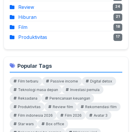
Review
24
Hiburan
21
Film
18
Produktivitas
17
Popular Tags
Film terbaru
Passive income
Digital detox
Teknologi masa depan
Investasi pemula
Reksadana
Perencanaan keuangan
Produktivitas
Review film
Rekomendasi film
Film indonesia 2026
Film 2026
Avatar 3
Star wars
Box office