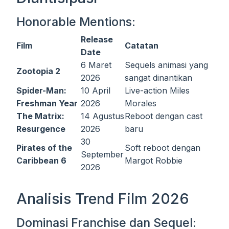
Honorable Mentions:
Release
Film
Catatan
Date
6 Maret
Sequels animasi yang
Zootopia 2
2026
sangat dinantikan
Spider-Man:
10 April
Live-action Miles
Freshman Year
2026
Morales
The Matrix:
14 Agustus
Reboot dengan cast
Resurgence
2026
baru
30
Pirates of the
Soft reboot dengan
September
Caribbean 6
Margot Robbie
2026
Analisis Trend Film 2026
Dominasi Franchise dan Sequel: