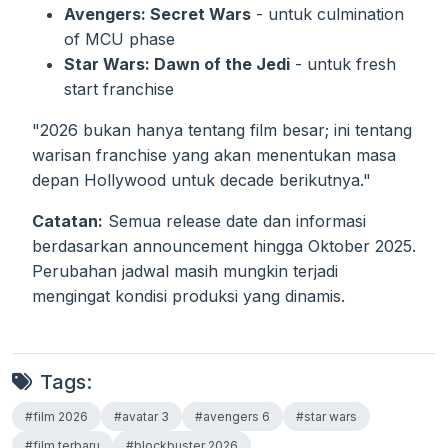
Avengers: Secret Wars
- untuk culmination
of MCU phase
Star Wars: Dawn of the Jedi
- untuk fresh
start franchise
"2026 bukan hanya tentang film besar; ini tentang
warisan franchise yang akan menentukan masa
depan Hollywood untuk decade berikutnya."
Catatan:
Semua release date dan informasi
berdasarkan announcement hingga Oktober 2025.
Perubahan jadwal masih mungkin terjadi
mengingat kondisi produksi yang dinamis.
Tags:
#film 2026
#avatar 3
#avengers 6
#star wars
#film terbaru
#blockbuster 2026