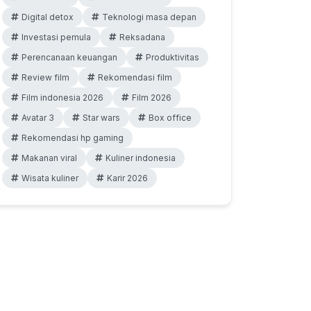
Digital detox
Teknologi masa depan
Investasi pemula
Reksadana
Perencanaan keuangan
Produktivitas
Review film
Rekomendasi film
Film indonesia 2026
Film 2026
Avatar 3
Star wars
Box office
Rekomendasi hp gaming
Makanan viral
Kuliner indonesia
Wisata kuliner
Karir 2026