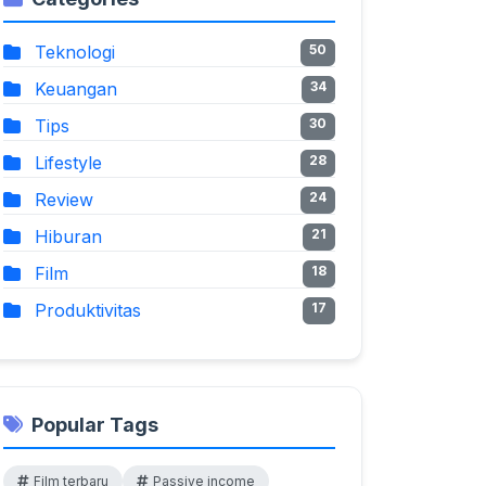
Teknologi
50
Keuangan
34
Tips
30
Lifestyle
28
Review
24
Hiburan
21
Film
18
Produktivitas
17
Popular Tags
Film terbaru
Passive income