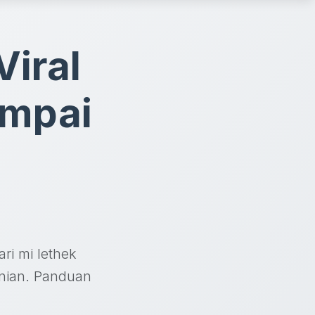
Viral
ampai
ri mi lethek
inian. Panduan