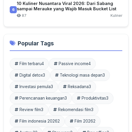
10 Kuliner Nusantara Viral 2026: Dari Sabang
sampai Merauke yang Wajib Masuk Bucket List
6
87
Kuliner
Popular Tags
Film terbaru
4
Passive income
4
Digital detox
3
Teknologi masa depan
3
Investasi pemula
3
Reksadana
3
Perencanaan keuangan
3
Produktivitas
3
Review film
3
Rekomendasi film
3
Film indonesia 2026
2
Film 2026
2