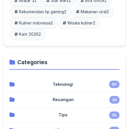
Avatar 3
2
Star wars
2
Box office
2
Rekomendasi hp gaming
2
Makanan viral
2
Kuliner indonesia
2
Wisata kuliner
2
Karir 2026
2
Categories
Teknologi
50
Keuangan
34
Tips
30