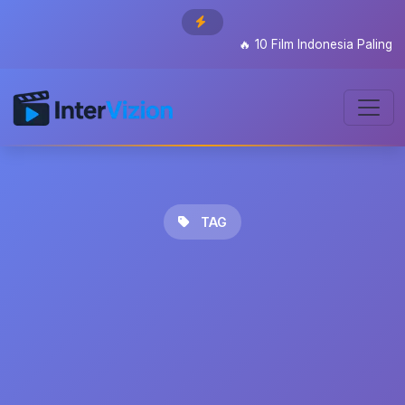
🔥
10 Film Indonesia Paling Di
TAG