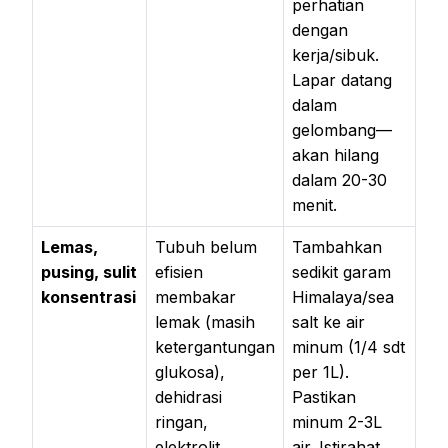
perhatian
dengan
kerja/sibuk.
Lapar datang
dalam
gelombang—
akan hilang
dalam 20-30
menit.
Lemas,
Tubuh belum
Tambahkan
pusing, sulit
efisien
sedikit garam
konsentrasi
membakar
Himalaya/sea
lemak (masih
salt ke air
ketergantungan
minum (1/4 sdt
glukosa),
per 1L).
dehidrasi
Pastikan
ringan,
minum 2-3L
elektrolit
air. Istirahat