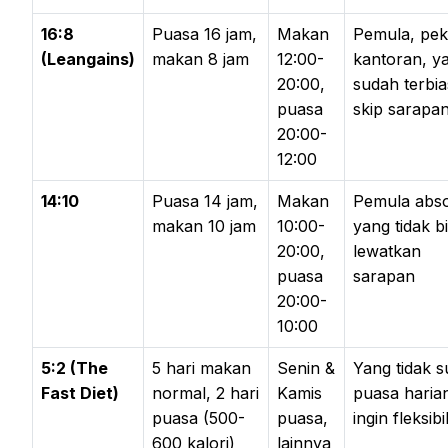
16:8
Puasa 16 jam,
Makan
Pemula, pek
(Leangains)
makan 8 jam
12:00-
kantoran, y
20:00,
sudah terbi
puasa
skip sarapa
20:00-
12:00
14:10
Puasa 14 jam,
Makan
Pemula abso
makan 10 jam
10:00-
yang tidak b
20:00,
lewatkan
puasa
sarapan
20:00-
10:00
5:2 (The
5 hari makan
Senin &
Yang tidak 
Fast Diet)
normal, 2 hari
Kamis
puasa haria
puasa (500-
puasa,
ingin fleksibi
600 kalori)
lainnya