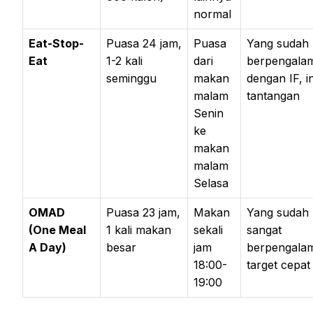
normal
Eat-Stop-
Puasa 24 jam,
Puasa
Yang sudah
Eat
1-2 kali
dari
berpengala
seminggu
makan
dengan IF, i
malam
tantangan
Senin
ke
makan
malam
Selasa
OMAD
Puasa 23 jam,
Makan
Yang sudah
(One Meal
1 kali makan
sekali
sangat
A Day)
besar
jam
berpengala
18:00-
target cepat
19:00