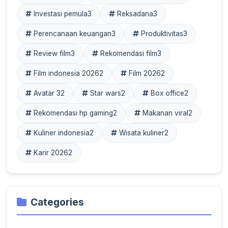
Investasi pemula
3
Reksadana
3
Perencanaan keuangan
3
Produktivitas
3
Review film
3
Rekomendasi film
3
Film indonesia 2026
2
Film 2026
2
Avatar 3
2
Star wars
2
Box office
2
Rekomendasi hp gaming
2
Makanan viral
2
Kuliner indonesia
2
Wisata kuliner
2
Karir 2026
2
Categories