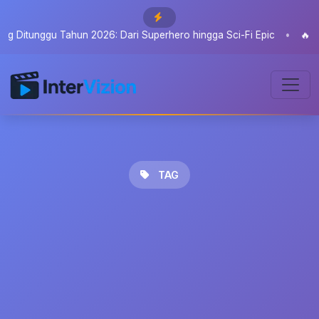
g Ditunggu Tahun 2026: Dari Superhero hingga Sci-Fi Epic
•
🔥
10 F
TAG