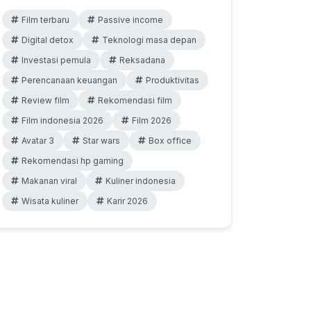
Film terbaru
Passive income
Digital detox
Teknologi masa depan
Investasi pemula
Reksadana
Perencanaan keuangan
Produktivitas
Review film
Rekomendasi film
Film indonesia 2026
Film 2026
Avatar 3
Star wars
Box office
Rekomendasi hp gaming
Makanan viral
Kuliner indonesia
Wisata kuliner
Karir 2026