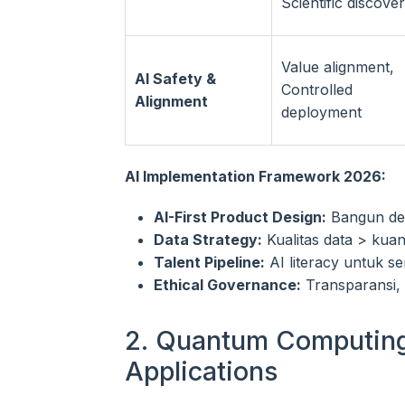
Scientific discove
Value alignment,
AI Safety &
Controlled
Alignment
deployment
AI Implementation Framework 2026:
AI-First Product Design:
Bangun den
Data Strategy:
Kualitas data > kuan
Talent Pipeline:
AI literacy untuk se
Ethical Governance:
Transparansi, 
2. Quantum Computing:
Applications