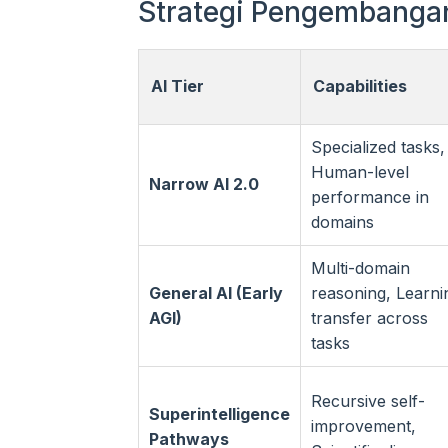
Strategi Pengembangan
AI Tier
Capabilities
Specialized tasks,
Human-level
Narrow AI 2.0
performance in
domains
Multi-domain
General AI (Early
reasoning, Learni
AGI)
transfer across
tasks
Recursive self-
Superintelligence
improvement,
Pathways