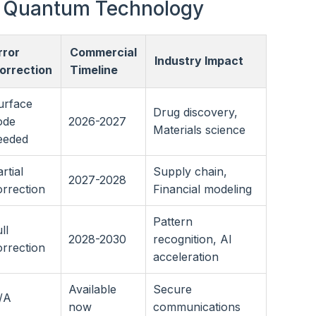
si Quantum Technology
rror
Commercial
Industry Impact
orrection
Timeline
urface
Drug discovery,
ode
2026-2027
Materials science
eeded
rtial
Supply chain,
2027-2028
orrection
Financial modeling
Pattern
ll
2028-2030
recognition, AI
orrection
acceleration
Available
Secure
/A
now
communications