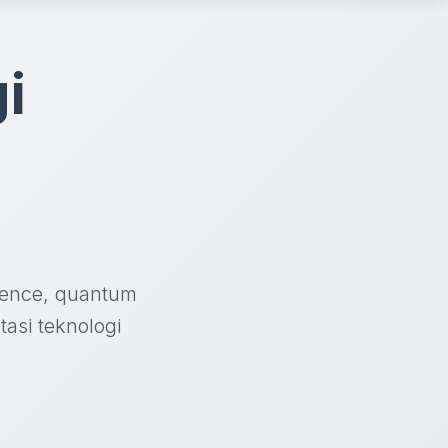
i
ligence, quantum
asi teknologi