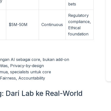
ry
bets
Regulatory
compliance,
$5M-50M
Continuous
Ethical
foundation
gan AI sebagai core, bukan add-on
titas, Privacy-by-design
mua, specialists untuk core
Fairness, Accountability
 Dari Lab ke Real-World