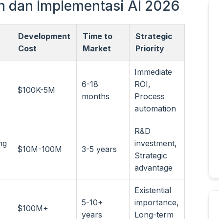
 dan Implementasi AI 2026
Development
Time to
Strategic
Cost
Market
Priority
Immediate
6-18
ROI,
$100K-5M
months
Process
automation
R&D
ng
investment,
$10M-100M
3-5 years
Strategic
advantage
Existential
5-10+
importance,
$100M+
years
Long-term