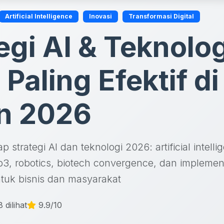
Artificial Intelligence
Inovasi
Transformasi Digital
egi AI & Teknolog
Paling Efektif di
n 2026
 strategi AI dan teknologi 2026: artificial intel
3, robotics, biotech convergence, dan implement
ntuk bisnis dan masyarakat
 dilihat
9.9/10