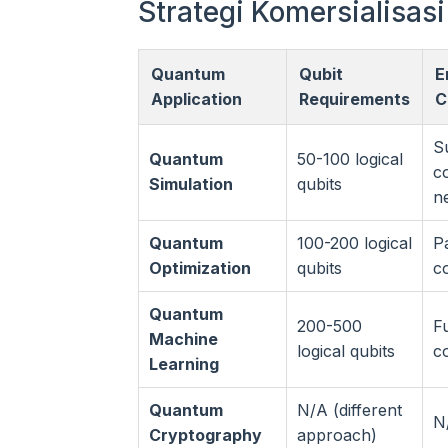
Strategi Komersialisa
Quantum
Qubit
E
Application
Requirements
C
S
Quantum
50-100 logical
c
Simulation
qubits
n
Quantum
100-200 logical
Pa
Optimization
qubits
c
Quantum
200-500
Fu
Machine
logical qubits
c
Learning
Quantum
N/A (different
N
Cryptography
approach)