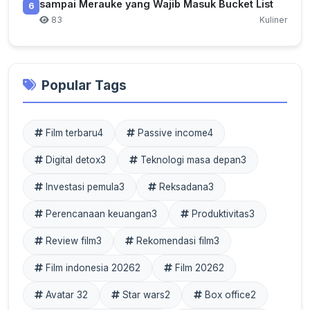
sampai Merauke yang Wajib Masuk Bucket List
6
83
Kuliner
Popular Tags
Film terbaru
4
Passive income
4
Digital detox
3
Teknologi masa depan
3
Investasi pemula
3
Reksadana
3
Perencanaan keuangan
3
Produktivitas
3
Review film
3
Rekomendasi film
3
Film indonesia 2026
2
Film 2026
2
Avatar 3
2
Star wars
2
Box office
2