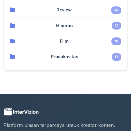
Review
24
Hiburan
21
Film
18
Produktivitas
17
Platform ulasan terpercaya untuk kreator konten.