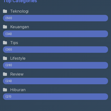
Top Categories
Teknologi
(50)
Keuangan
(34)
Tips
(30)
Lifestyle
(28)
Review
(24)
Hiburan
(21)