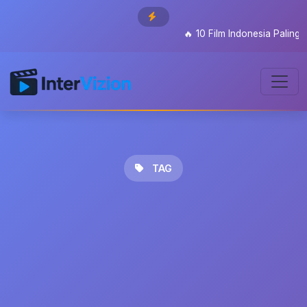
🔥
10 Film Indonesia Paling Di
TAG