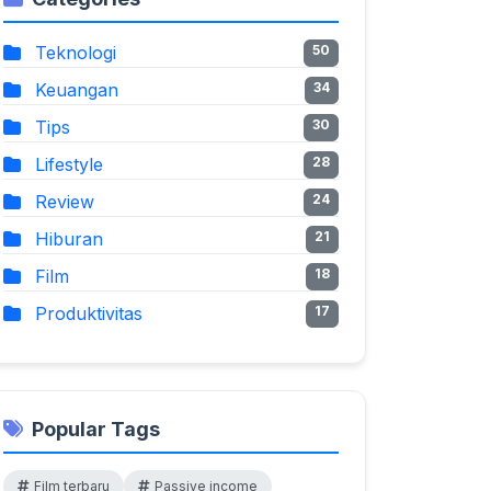
Teknologi
50
Keuangan
34
Tips
30
Lifestyle
28
Review
24
Hiburan
21
Film
18
Produktivitas
17
Popular Tags
Film terbaru
Passive income