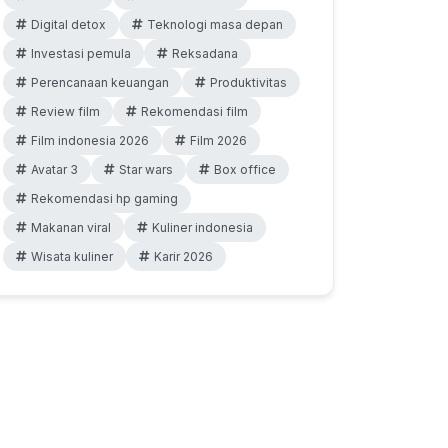
Digital detox
Teknologi masa depan
Investasi pemula
Reksadana
Perencanaan keuangan
Produktivitas
Review film
Rekomendasi film
Film indonesia 2026
Film 2026
Avatar 3
Star wars
Box office
Rekomendasi hp gaming
Makanan viral
Kuliner indonesia
Wisata kuliner
Karir 2026