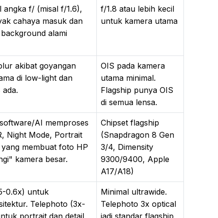
 angka f/ (misal f/1.6),
f/1.8 atau lebih kecil
yak cahaya masuk dan
untuk kamera utama
 background alami
lur akibat goyangan
OIS pada kamera
ama di low-light dan
utama minimal.
 ada.
Flagship punya OIS
di semua lensa.
oftware/AI memproses
Chipset flagship
 Night Mode, Portrait
(Snapdragon 8 Gen
h yang membuat foto HP
3/4, Dimensity
ngi" kamera besar.
9300/9400, Apple
A17/A18)
5-0.6x) untuk
Minimal ultrawide.
itektur. Telephoto (3x-
Telephoto 3x optical
ntuk portrait dan detail
jadi standar flagship