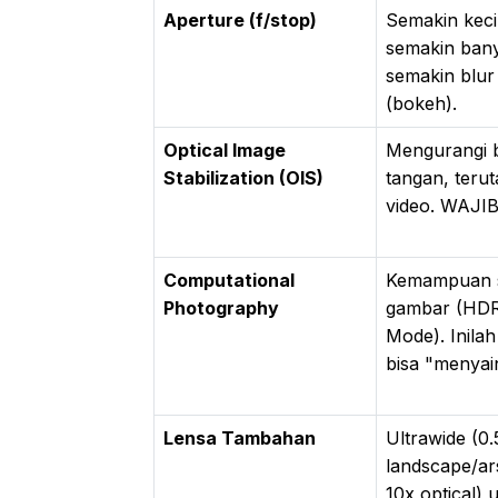
Aperture (f/stop)
Semakin kecil
semakin ban
semakin blur
(bokeh).
Optical Image
Mengurangi b
Stabilization (OIS)
tangan, terut
video. WAJIB
Computational
Kemampuan s
Photography
gambar (HDR,
Mode). Inila
bisa "menyai
Lensa Tambahan
Ultrawide (0.
landscape/ars
10x optical) u