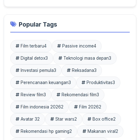
Popular Tags
Film terbaru
4
Passive income
4
Digital detox
3
Teknologi masa depan
3
Investasi pemula
3
Reksadana
3
Perencanaan keuangan
3
Produktivitas
3
Review film
3
Rekomendasi film
3
Film indonesia 2026
2
Film 2026
2
Avatar 3
2
Star wars
2
Box office
2
Rekomendasi hp gaming
2
Makanan viral
2