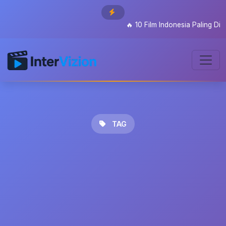
🔥
10 Film Indonesia Paling Ditu
TAG