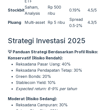
ETF
Saham,
Rp 500
Stockbit
0.19%
4.5/5
Analysis
ribu
Spread
Pluang
Multi-asset
Rp 5 ribu
4.3/5
0.5-2%
Strategi Investasi 2025
💡 Panduan Strategi Berdasarkan Profil Risiko:
Konservatif (Risiko Rendah):
Reksadana Pasar Uang: 40%
Reksadana Pendapatan Tetap: 30%
Green Bonds: 20%
Stablecoin Yield: 10%
Expected return: 6-9% per tahun
Moderat (Risiko Sedang):
Reksadana Campuran: 30%