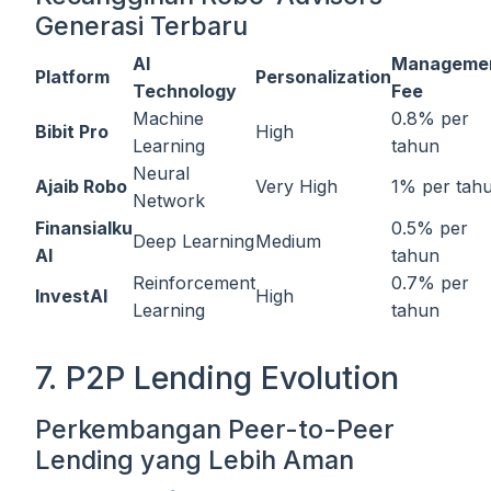
Generasi Terbaru
AI
Manageme
Platform
Personalization
Technology
Fee
Machine
0.8% per
Bibit Pro
High
Learning
tahun
Neural
Ajaib Robo
Very High
1% per tah
Network
Finansialku
0.5% per
Deep Learning
Medium
AI
tahun
Reinforcement
0.7% per
InvestAI
High
Learning
tahun
7. P2P Lending Evolution
Perkembangan Peer-to-Peer
Lending yang Lebih Aman