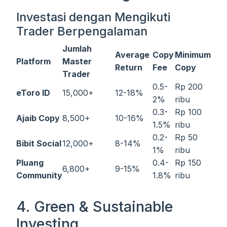
Investasi dengan Mengikuti
Trader Berpengalaman
Jumlah
Average
Copy
Minimum
Platform
Master
Return
Fee
Copy
Trader
0.5-
Rp 200
eToro ID
15,000+
12-18%
2%
ribu
0.3-
Rp 100
Ajaib Copy
8,500+
10-16%
1.5%
ribu
0.2-
Rp 50
Bibit Social
12,000+
8-14%
1%
ribu
Pluang
0.4-
Rp 150
6,800+
9-15%
Community
1.8%
ribu
4. Green & Sustainable
Investing