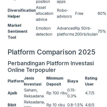
position
apps
Asset
Diversification
Robo-
allocation
Free
80%
Helper
advisors
advice
Market
Emotion
Advanced
Rp 50rb-
Sentiment
75%
detection
platforms
200rb/bulan
Tool
Platform Comparison 2025
Perbandingan Platform Investasi
Online Terpopuler
Jenis
Minimum
Rating
Platform
Biaya
Investasi
Deposit
User
Saham,
0.15-
Ajaib
Rp 100 ribu
4.7/5
Reksadana
0.3%
Reksadana,
Bibit
Rp 10 ribu
0.8-1.5%
4.6/5