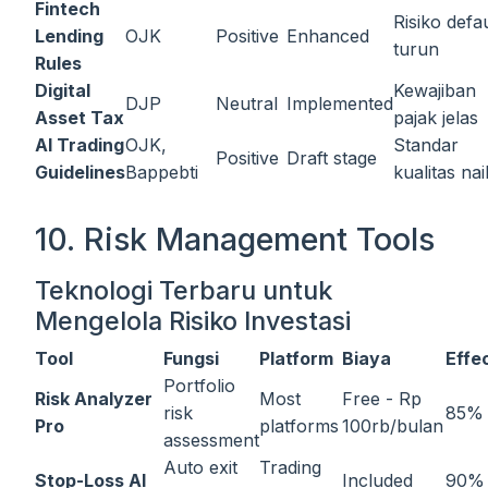
Fintech
Risiko defau
Lending
OJK
Positive
Enhanced
turun
Rules
Digital
Kewajiban
DJP
Neutral
Implemented
Asset Tax
pajak jelas
AI Trading
OJK,
Standar
Positive
Draft stage
Guidelines
Bappebti
kualitas nai
10. Risk Management Tools
Teknologi Terbaru untuk
Mengelola Risiko Investasi
Tool
Fungsi
Platform
Biaya
Effe
Portfolio
Risk Analyzer
Most
Free - Rp
risk
85%
Pro
platforms
100rb/bulan
assessment
Auto exit
Trading
Stop-Loss AI
Included
90%