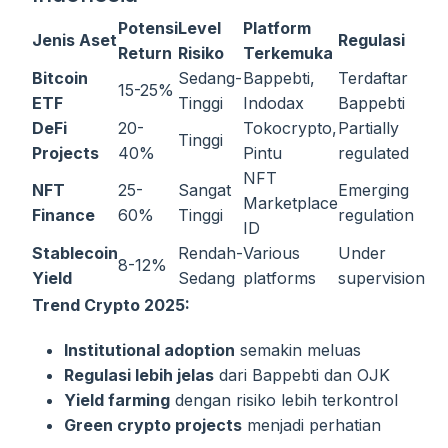
Potensi
Level
Platform
Jenis Aset
Regulasi
Return
Risiko
Terkemuka
Bitcoin
Sedang-
Bappebti,
Terdaftar
15-25%
ETF
Tinggi
Indodax
Bappebti
DeFi
20-
Tokocrypto,
Partially
Tinggi
Projects
40%
Pintu
regulated
NFT
NFT
25-
Sangat
Emerging
Marketplace
Finance
60%
Tinggi
regulation
ID
Stablecoin
Rendah-
Various
Under
8-12%
Yield
Sedang
platforms
supervision
Trend Crypto 2025:
Institutional adoption
semakin meluas
Regulasi lebih jelas
dari Bappebti dan OJK
Yield farming
dengan risiko lebih terkontrol
Green crypto projects
menjadi perhatian