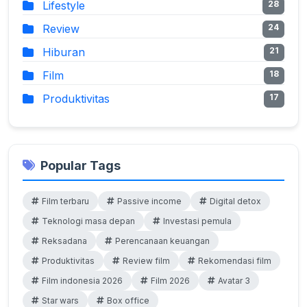
Lifestyle
28
Review
24
Hiburan
21
Film
18
Produktivitas
17
Popular Tags
Film terbaru
Passive income
Digital detox
Teknologi masa depan
Investasi pemula
Reksadana
Perencanaan keuangan
Produktivitas
Review film
Rekomendasi film
Film indonesia 2026
Film 2026
Avatar 3
Star wars
Box office