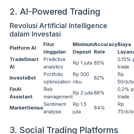
2. AI-Powered Trading
Revolusi Artificial Intelligence
dalam Investasi
Fitur
Minimum
Accuracy
Biaya
Platform AI
Unggulan
Deposit
Rate
Layan
TradeSmart
Predictive
0.15% 
Rp 1 juta
85%
AI
analytics
trade
Portfolio
Rp 500
Rp
InvestoBot
82%
optimization
ribu
50rb/b
FinAI
Risk
0.2% p
Rp 2 juta
88%
Assistant
management
trade
Sentiment
Rp 1.5
Rp
MarketGenius
84%
analysis
juta
75rb/b
3. Social Trading Platforms