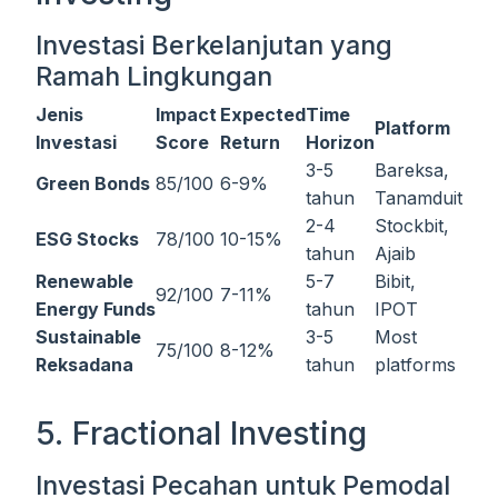
Investasi Berkelanjutan yang
Ramah Lingkungan
Jenis
Impact
Expected
Time
Platform
Investasi
Score
Return
Horizon
3-5
Bareksa,
Green Bonds
85/100
6-9%
tahun
Tanamduit
2-4
Stockbit,
ESG Stocks
78/100
10-15%
tahun
Ajaib
Renewable
5-7
Bibit,
92/100
7-11%
Energy Funds
tahun
IPOT
Sustainable
3-5
Most
75/100
8-12%
Reksadana
tahun
platforms
5. Fractional Investing
Investasi Pecahan untuk Pemodal