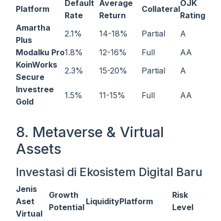
Default
Average
OJK
Platform
Collateral
Rate
Return
Rating
Amartha
2.1%
14-18%
Partial
A
Plus
Modalku Pro
1.8%
12-16%
Full
AA
KoinWorks
2.3%
15-20%
Partial
A
Secure
Investree
1.5%
11-15%
Full
AA
Gold
8. Metaverse & Virtual
Assets
Investasi di Ekosistem Digital Baru
Jenis
Growth
Risk
Aset
Liquidity
Platform
Potential
Level
Virtual