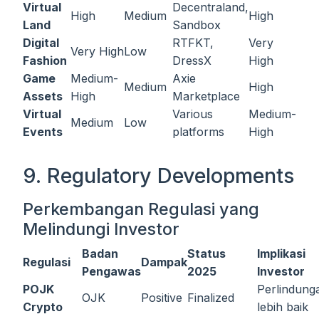
Virtual
Decentraland,
High
Medium
High
Land
Sandbox
Digital
RTFKT,
Very
Very High
Low
Fashion
DressX
High
Game
Medium-
Axie
Medium
High
Assets
High
Marketplace
Virtual
Various
Medium-
Medium
Low
Events
platforms
High
9. Regulatory Developments
Perkembangan Regulasi yang
Melindungi Investor
Badan
Status
Implikasi
Regulasi
Dampak
Pengawas
2025
Investor
POJK
Perlindung
OJK
Positive
Finalized
Crypto
lebih baik