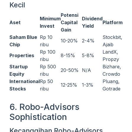
Kecil
Potensi
Minimum
Dividend
Aset
Capital
Platform
Invest
Yield
Gain
Saham Blue
Rp 10
Stockbit,
10-20%
2-4%
Chip
ribu
Ajaib
Rp 100
LandX,
Properties
8-15%
5-8%
ribu
Propzy
Startup
Rp 500
Bizhare,
20-50%
N/A
Equity
ribu
Crowdo
International
Rp 50
Pluang,
12-25%
1-3%
Stocks
ribu
Gotrade
6. Robo-Advisors
Sophistication
Kecanggihan Robo-Advisors