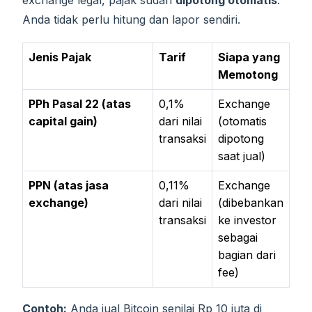
exchange legal, pajak sudah
dipotong otomatis
.
Anda tidak perlu hitung dan lapor sendiri.
Jenis Pajak
Tarif
Siapa yang
Memotong
PPh Pasal 22 (atas
0,1%
Exchange
capital gain)
dari nilai
(otomatis
transaksi
dipotong
saat jual)
PPN (atas jasa
0,11%
Exchange
exchange)
dari nilai
(dibebankan
transaksi
ke investor
sebagai
bagian dari
fee)
Contoh:
Anda jual Bitcoin senilai Rp 10 juta di