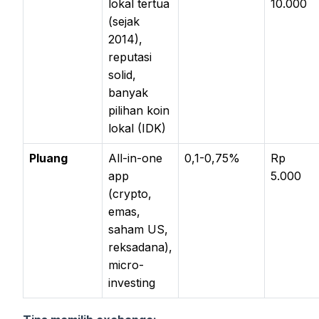
lokal tertua
10.000
(sejak
2014),
reputasi
solid,
banyak
pilihan koin
lokal (IDK)
Pluang
All-in-one
0,1-0,75%
Rp
app
5.000
(crypto,
emas,
saham US,
reksadana),
micro-
investing