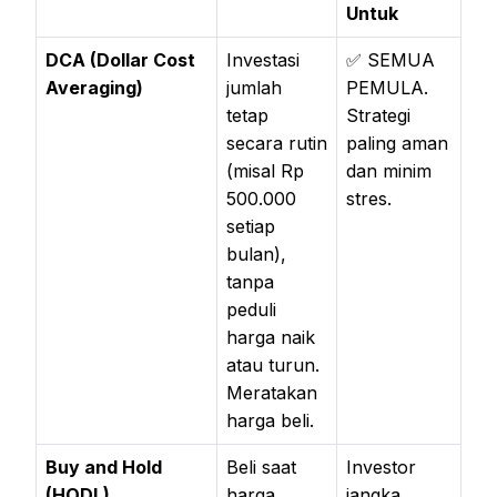
Untuk
DCA (Dollar Cost
Investasi
✅ SEMUA
Averaging)
jumlah
PEMULA.
tetap
Strategi
secara rutin
paling aman
(misal Rp
dan minim
500.000
stres.
setiap
bulan),
tanpa
peduli
harga naik
atau turun.
Meratakan
harga beli.
Buy and Hold
Beli saat
Investor
(HODL)
harga
jangka