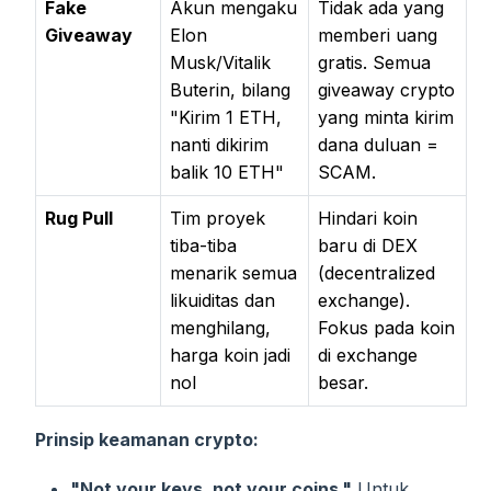
Fake
Akun mengaku
Tidak ada yang
Giveaway
Elon
memberi uang
Musk/Vitalik
gratis. Semua
Buterin, bilang
giveaway crypto
"Kirim 1 ETH,
yang minta kirim
nanti dikirim
dana duluan =
balik 10 ETH"
SCAM.
Rug Pull
Tim proyek
Hindari koin
tiba-tiba
baru di DEX
menarik semua
(decentralized
likuiditas dan
exchange).
menghilang,
Fokus pada koin
harga koin jadi
di exchange
nol
besar.
Prinsip keamanan crypto:
"Not your keys, not your coins."
Untuk