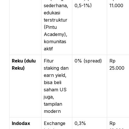
sederhana,
0,5-1%)
11.000
edukasi
terstruktur
(Pintu
Academy),
komunitas
aktif
Reku (dulu
Fitur
0% (spread)
Rp
Reku)
staking dan
25.000
earn yield,
bisa beli
saham US
juga,
tampilan
modern
Indodax
Exchange
0,3%
Rp