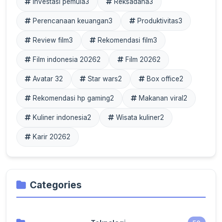
Investasi pemula
3
Reksadana
3
Perencanaan keuangan
3
Produktivitas
3
Review film
3
Rekomendasi film
3
Film indonesia 2026
2
Film 2026
2
Avatar 3
2
Star wars
2
Box office
2
Rekomendasi hp gaming
2
Makanan viral
2
Kuliner indonesia
2
Wisata kuliner
2
Karir 2026
2
Categories