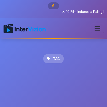
🔥
10 Film Indonesia Paling Ditu
TAG