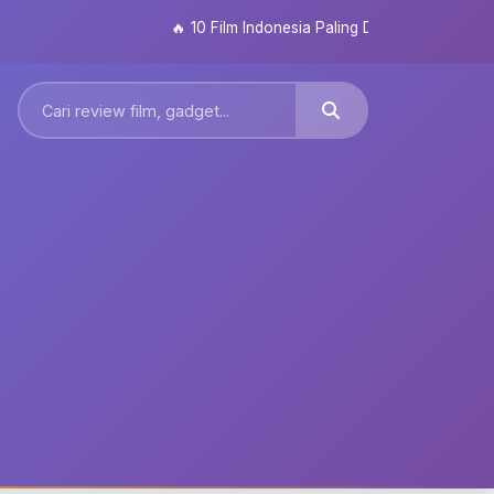
🔥
10 Film Indonesia Paling Ditunggu 2026: Dari Se