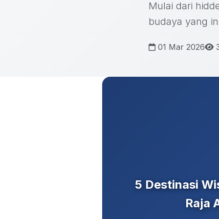
Mulai dari hidd
budaya yang in
01 Mar 2026
3
5 Destinasi Wi
Raja 