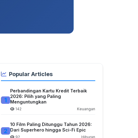
Popular Articles
Perbandingan Kartu Kredit Terbaik
2026: Pilih yang Paling
1
Menguntungkan
142
Keuangan
10 Film Paling Ditunggu Tahun 2026:
2
Dari Superhero hingga Sci-Fi Epic
92
Hiburan