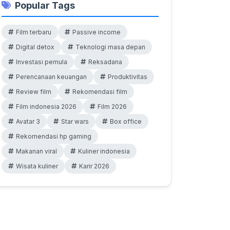
Popular Tags
Film terbaru
Passive income
Digital detox
Teknologi masa depan
Investasi pemula
Reksadana
Perencanaan keuangan
Produktivitas
Review film
Rekomendasi film
Film indonesia 2026
Film 2026
Avatar 3
Star wars
Box office
Rekomendasi hp gaming
Makanan viral
Kuliner indonesia
Wisata kuliner
Karir 2026