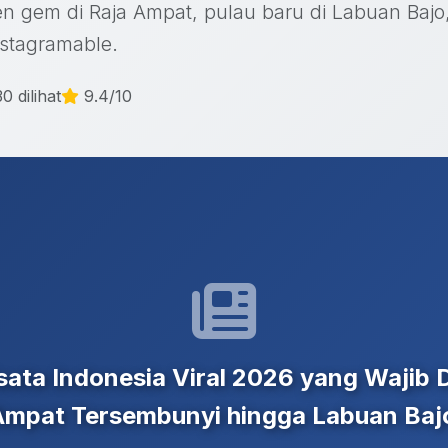
en gem di Raja Ampat, pulau baru di Labuan Bajo
stagramable.
0 dilihat
9.4/10
sata Indonesia Viral 2026 yang Wajib D
Ampat Tersembunyi hingga Labuan Baj