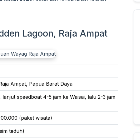
idden Lagoon, Raja Ampat
Raja Ampat, Papua Barat Daya
lanjut speedboat 4-5 jam ke Waisai, lalu 2-3 jam
000.000 (paket wisata)
sim teduh)