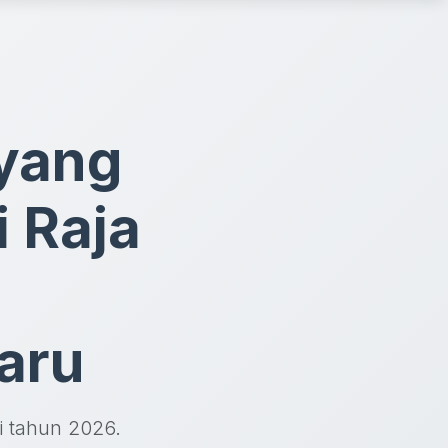
 yang
i Raja
aru
di tahun 2026.