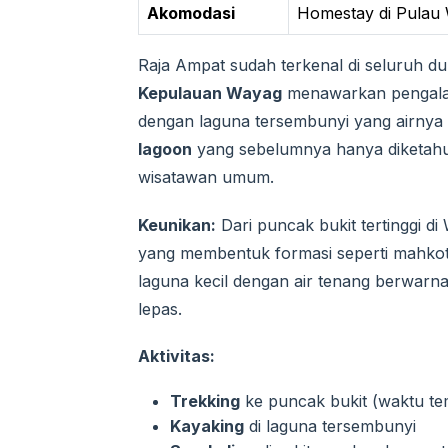
Akomodasi
Homestay di Pulau W
Raja Ampat sudah terkenal di seluruh d
Kepulauan Wayag
menawarkan pengalam
dengan laguna tersembunyi yang airnya
lagoon
yang sebelumnya hanya diketahui
wisatawan umum.
Keunikan:
Dari puncak bukit tertinggi d
yang membentuk formasi seperti mahkota.
laguna kecil dengan air tenang berwarna
lepas.
Aktivitas:
Trekking
ke puncak bukit (waktu t
Kayaking
di laguna tersembunyi