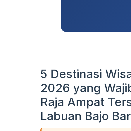
5 Destinasi Wisa
2026 yang Wajib
Raja Ampat Ter
Labuan Bajo Ba