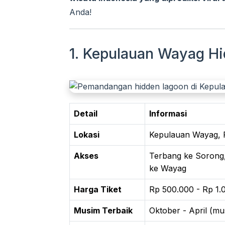
Anda!
1. Kepulauan Wayag H
Detail
Informasi
Lokasi
Kepulauan Wayag, 
Akses
Terbang ke Sorong, 
ke Wayag
Harga Tiket
Rp 500.000 - Rp 1.
Musim Terbaik
Oktober - April (mu