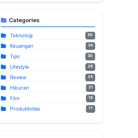
Categories
Teknologi
50
Keuangan
34
Tips
30
Lifestyle
28
Review
24
Hiburan
21
Film
18
Produktivitas
17