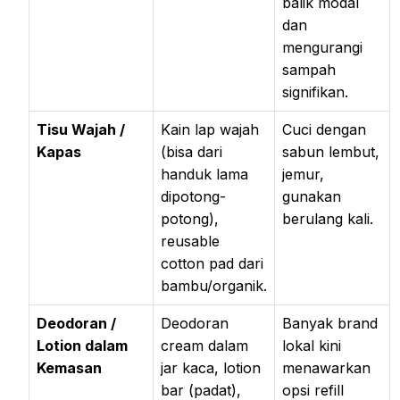
balik modal
dan
mengurangi
sampah
signifikan.
Tisu Wajah /
Kain lap wajah
Cuci dengan
Kapas
(bisa dari
sabun lembut,
handuk lama
jemur,
dipotong-
gunakan
potong),
berulang kali.
reusable
cotton pad dari
bambu/organik.
Deodoran /
Deodoran
Banyak brand
Lotion dalam
cream dalam
lokal kini
Kemasan
jar kaca, lotion
menawarkan
bar (padat),
opsi refill