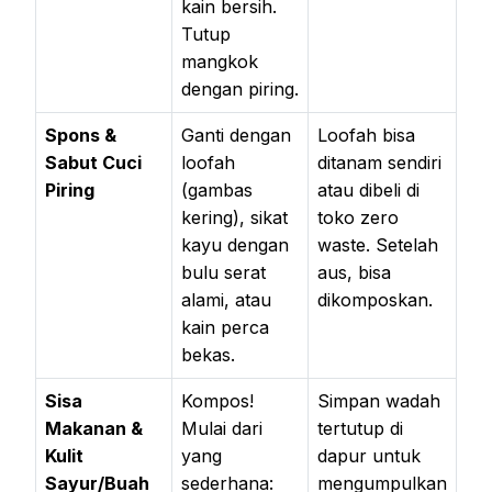
kain bersih.
Tutup
mangkok
dengan piring.
Spons &
Ganti dengan
Loofah bisa
Sabut Cuci
loofah
ditanam sendiri
Piring
(gambas
atau dibeli di
kering), sikat
toko zero
kayu dengan
waste. Setelah
bulu serat
aus, bisa
alami, atau
dikomposkan.
kain perca
bekas.
Sisa
Kompos!
Simpan wadah
Makanan &
Mulai dari
tertutup di
Kulit
yang
dapur untuk
Sayur/Buah
sederhana:
mengumpulkan