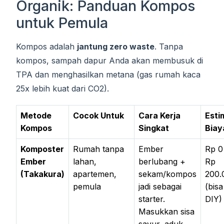
Organik: Panduan Kompos
untuk Pemula
Kompos adalah
jantung zero waste
. Tanpa
kompos, sampah dapur Anda akan membusuk di
TPA dan menghasilkan metana (gas rumah kaca
25x lebih kuat dari CO2).
Metode
Cocok Untuk
Cara Kerja
Esti
Kompos
Singkat
Biay
Komposter
Rumah tanpa
Ember
Rp 0
Ember
lahan,
berlubang +
Rp
(Takakura)
apartemen,
sekam/kompos
200.
pemula
jadi sebagai
(bisa
starter.
DIY)
Masukkan sisa