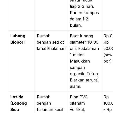
sayur, aduk
tiap 2-3 hari.
Panen kompos
dalam 1-2
bulan.
Lubang
Rumah
Buat lubang
Rp 0
Biopori
dengan sedikit
diameter 10-30
Rp
tanah/halaman
cm, kedalaman
50.0
1 meter.
(sew
Masukkan
bor)
sampah
organik. Tutup.
Biarkan terurai
alami.
Losida
Rumah
Pipa PVC
Rp
(Lodong
dengan
ditanam
100.
Sisa
halaman kecil
vertikal,
- Rp