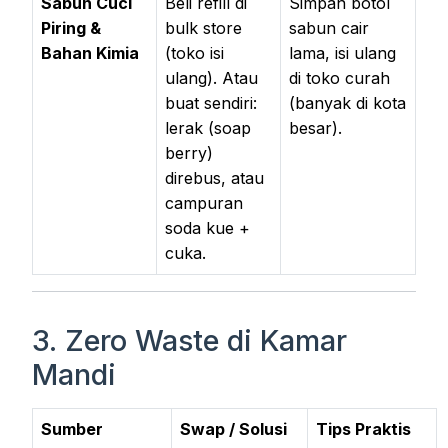
Sabun Cuci
Beli refill di
Simpan botol
Piring &
bulk store
sabun cair
Bahan Kimia
(toko isi
lama, isi ulang
ulang). Atau
di toko curah
buat sendiri:
(banyak di kota
lerak (soap
besar).
berry)
direbus, atau
campuran
soda kue +
cuka.
3. Zero Waste di Kamar
Mandi
Sumber
Swap / Solusi
Tips Praktis