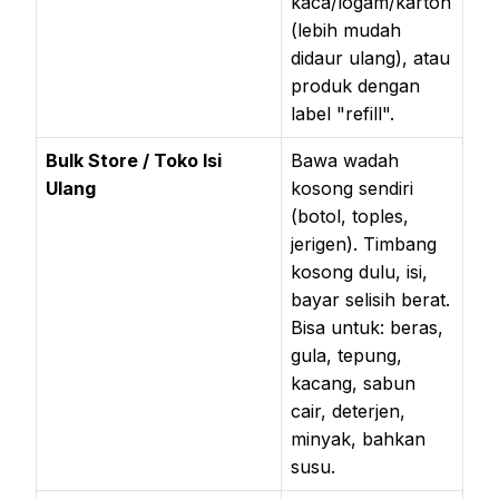
kaca/logam/karton
(lebih mudah
didaur ulang), atau
produk dengan
label "refill".
Bulk Store / Toko Isi
Bawa wadah
Ulang
kosong sendiri
(botol, toples,
jerigen). Timbang
kosong dulu, isi,
bayar selisih berat.
Bisa untuk: beras,
gula, tepung,
kacang, sabun
cair, deterjen,
minyak, bahkan
susu.