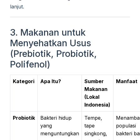
lanjut.
3. Makanan untuk
Menyehatkan Usus
(Prebiotik, Probiotik,
Polifenol)
Kategori
Apa Itu?
Sumber
Manfaat
Makanan
(Lokal
Indonesia)
Probiotik
Bakteri hidup
Tempe,
Menamba
yang
tape
populasi
menguntungkan
singkong,
bakteri bai