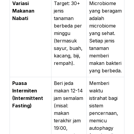
Variasi
Target: 30+
Microbiome
Makanan
jenis
yang beragam
Nabati
tanaman
adalah
berbeda per
microbiome
minggu
yang sehat.
(termasuk
Setiap jenis
sayur, buah,
tanaman
kacang, biji,
memberi
rempah).
makan bakteri
yang berbeda.
Puasa
Beri jeda
Memberi
Intermiten
makan 12-14
waktu
(Intermittent
jam semalam
istirahat bagi
Fasting)
(misal:
sistem
makan
pencernaan,
terakhir jam
memicu
19:00,
autophagy