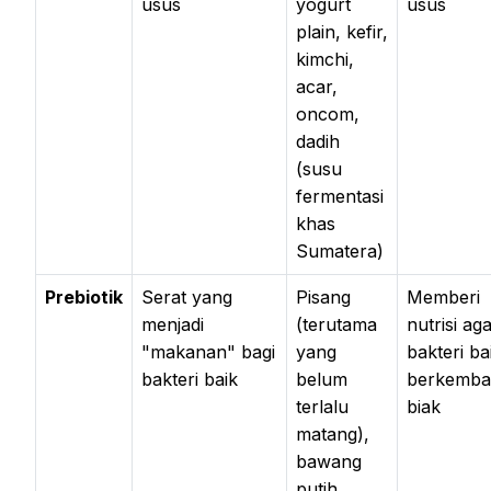
usus
yogurt
usus
plain, kefir,
kimchi,
acar,
oncom,
dadih
(susu
fermentasi
khas
Sumatera)
Prebiotik
Serat yang
Pisang
Memberi
menjadi
(terutama
nutrisi ag
"makanan" bagi
yang
bakteri ba
bakteri baik
belum
berkemba
terlalu
biak
matang),
bawang
putih,