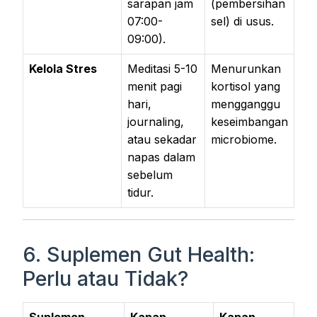
sarapan jam
(pembersihan
07:00-
sel) di usus.
09:00).
Kelola Stres
Meditasi 5-10
Menurunkan
menit pagi
kortisol yang
hari,
mengganggu
journaling,
keseimbangan
atau sekadar
microbiome.
napas dalam
sebelum
tidur.
6. Suplemen Gut Health:
Perlu atau Tidak?
Suplemen
Kapan
Kapan