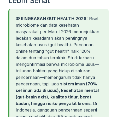
Lebih Sehat
🦠 RINGKASAN GUT HEALTH 2026:
Riset
microbiome dan data kesehatan
masyarakat per Maret 2026 menunjukkan
ledakan kesadaran akan pentingnya
kesehatan usus (gut health). Pencarian
online tentang "gut health" naik 120%
dalam dua tahun terakhir. Studi terbaru
mengonfirmasi bahwa microbiome usus—
triliunan bakteri yang hidup di saluran
pencernaan—memengaruhi tidak hanya
pencernaan, tapi juga
sistem imun (70%
sel imun ada di usus), kesehatan mental
(gut-brain axis), kualitas tidur, berat
badan, hingga risiko penyakit kronis
. Di
Indonesia, gangguan pencernaan seperti
maag, sembelit, dan IBS masih menjadi