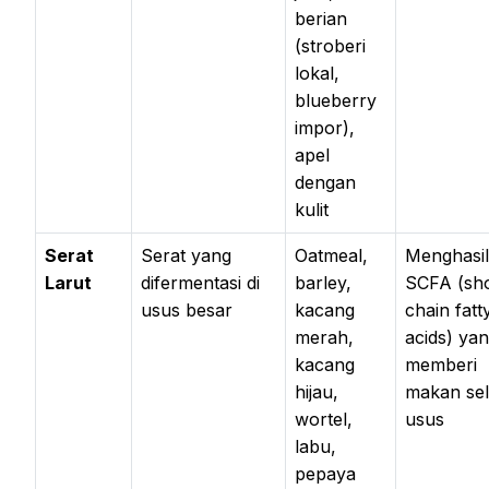
berian
(stroberi
lokal,
blueberry
impor),
apel
dengan
kulit
Serat
Serat yang
Oatmeal,
Menghasi
Larut
difermentasi di
barley,
SCFA (sho
usus besar
kacang
chain fatt
merah,
acids) ya
kacang
memberi
hijau,
makan sel
wortel,
usus
labu,
pepaya