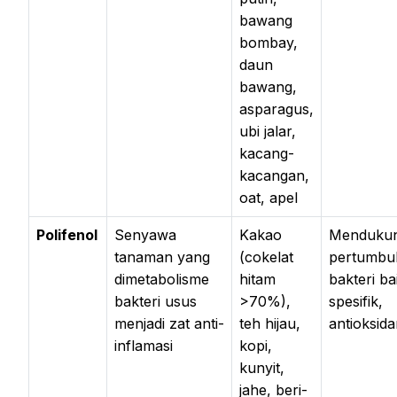
bawang
bombay,
daun
bawang,
asparagus,
ubi jalar,
kacang-
kacangan,
oat, apel
Polifenol
Senyawa
Kakao
Menduku
tanaman yang
(cokelat
pertumbu
dimetabolisme
hitam
bakteri ba
bakteri usus
>70%),
spesifik,
menjadi zat anti-
teh hijau,
antioksid
inflamasi
kopi,
kunyit,
jahe, beri-