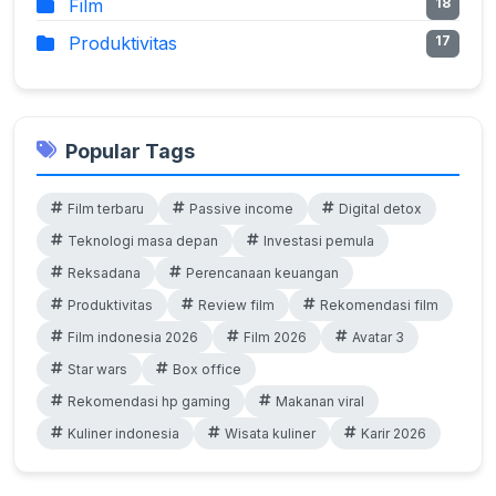
Film
18
Produktivitas
17
Popular Tags
Film terbaru
Passive income
Digital detox
Teknologi masa depan
Investasi pemula
Reksadana
Perencanaan keuangan
Produktivitas
Review film
Rekomendasi film
Film indonesia 2026
Film 2026
Avatar 3
Star wars
Box office
Rekomendasi hp gaming
Makanan viral
Kuliner indonesia
Wisata kuliner
Karir 2026