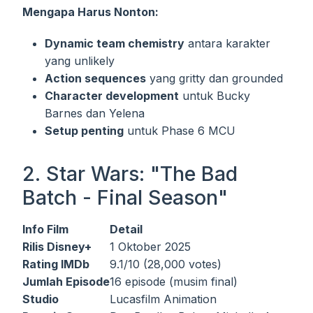
Mengapa Harus Nonton:
Dynamic team chemistry
antara karakter
yang unlikely
Action sequences
yang gritty dan grounded
Character development
untuk Bucky
Barnes dan Yelena
Setup penting
untuk Phase 6 MCU
2. Star Wars: "The Bad
Batch - Final Season"
Info Film
Detail
Rilis Disney+
1 Oktober 2025
Rating IMDb
9.1/10 (28,000 votes)
Jumlah Episode
16 episode (musim final)
Studio
Lucasfilm Animation