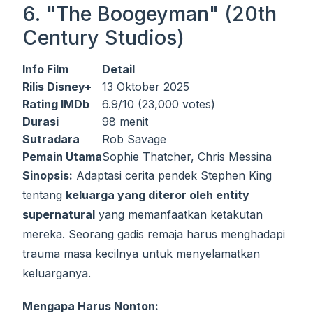
6. "The Boogeyman" (20th
Century Studios)
Info Film
Detail
Rilis Disney+
13 Oktober 2025
Rating IMDb
6.9/10 (23,000 votes)
Durasi
98 menit
Sutradara
Rob Savage
Pemain Utama
Sophie Thatcher, Chris Messina
Sinopsis:
Adaptasi cerita pendek Stephen King
tentang
keluarga yang diteror oleh entity
supernatural
yang memanfaatkan ketakutan
mereka. Seorang gadis remaja harus menghadapi
trauma masa kecilnya untuk menyelamatkan
keluarganya.
Mengapa Harus Nonton: