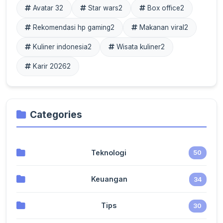
Avatar 3
2
Star wars
2
Box office
2
Rekomendasi hp gaming
2
Makanan viral
2
Kuliner indonesia
2
Wisata kuliner
2
Karir 2026
2
Categories
Teknologi
50
Keuangan
34
Tips
30