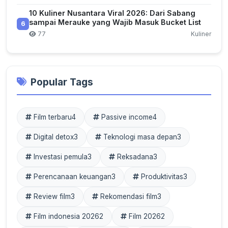
10 Kuliner Nusantara Viral 2026: Dari Sabang
sampai Merauke yang Wajib Masuk Bucket List
6
77
Kuliner
Popular Tags
Film terbaru
4
Passive income
4
Digital detox
3
Teknologi masa depan
3
Investasi pemula
3
Reksadana
3
Perencanaan keuangan
3
Produktivitas
3
Review film
3
Rekomendasi film
3
Film indonesia 2026
2
Film 2026
2