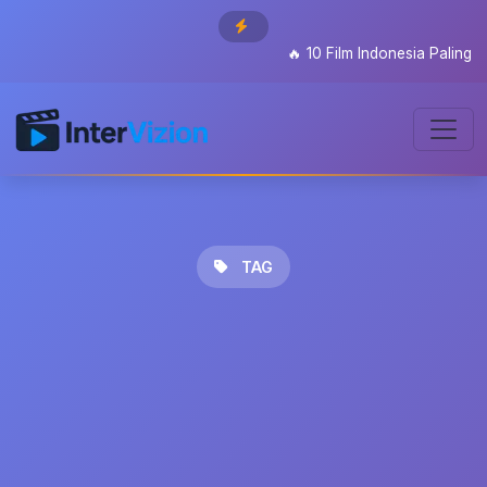
🔥
10 Film Indonesia Paling Di
TAG