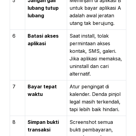
5
Jangan gali
Meminjam di aplikasi B
lubang tutup
untuk bayar aplikasi A
lubang
adalah awal jeratan
utang tak berujung.
6
Batasi akses
Saat install, tolak
aplikasi
permintaan akses
kontak, SMS, galeri.
Jika aplikasi memaksa,
uninstall dan cari
alternatif.
7
Bayar tepat
Atur pengingat di
waktu
kalender. Denda pinjol
legal masih terkendali,
tapi lebih baik hindari.
8
Simpan bukti
Screenshot semua
transaksi
bukti pembayaran,