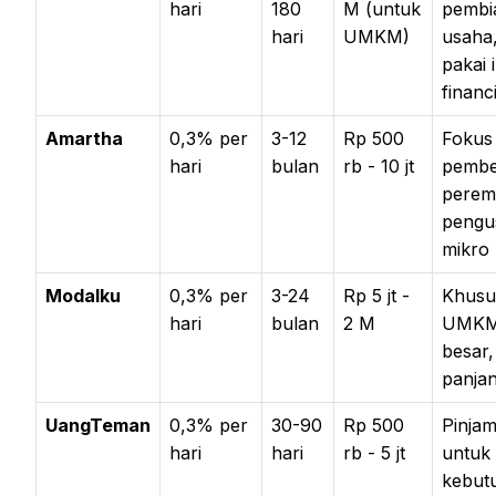
hari
180
M (untuk
pembi
hari
UMKM)
usaha,
pakai 
financ
Amartha
0,3% per
3-12
Rp 500
Fokus
hari
bulan
rb - 10 jt
pembe
perem
pengu
mikro
Modalku
0,3% per
3-24
Rp 5 jt -
Khusu
hari
bulan
2 M
UMKM,
besar,
panja
UangTeman
0,3% per
30-90
Rp 500
Pinjam
hari
hari
rb - 5 jt
untuk
kebut