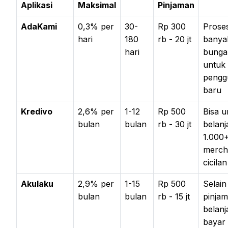
Aplikasi
Maksimal
Pinjaman
AdaKami
0,3% per
30-
Rp 300
Proses
hari
180
rb - 20 jt
banya
hari
bung
untuk
pengg
baru
Kredivo
2,6% per
1-12
Rp 500
Bisa u
bulan
bulan
rb - 30 jt
belanj
1.000
merch
cicila
Akulaku
2,9% per
1-15
Rp 500
Selain
bulan
bulan
rb - 15 jt
pinjam
belanj
bayar 