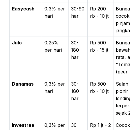
Easycash
0,3% per
30-90
Rp 200
Bunga
hari
hari
rb - 10 jt
cocok
pinjam
jangk
Julo
0,25%
30-
Rp 500
Bunga
per hari
180
rb - 15 jt
bawah
hari
rata, a
"Tema
(peer-
Danamas
0,3% per
30-
Rp 500
Salah 
hari
180
rb - 10 jt
pionir
hari
lendin
terpe
sejak
Investree
0,3% per
30-
Rp 1 jt - 2
Cocok