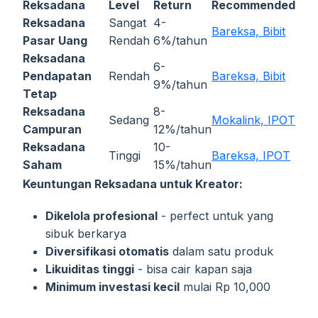
Reksadana
Level
Return
Recommended
Reksadana
Sangat
4-
Bareksa, Bibit
Pasar Uang
Rendah
6%/tahun
Reksadana
6-
Pendapatan
Rendah
Bareksa, Bibit
9%/tahun
Tetap
Reksadana
8-
Sedang
Mokalink, IPOT
Campuran
12%/tahun
Reksadana
10-
Tinggi
Bareksa, IPOT
Saham
15%/tahun
Keuntungan Reksadana untuk Kreator:
Dikelola profesional
- perfect untuk yang
sibuk berkarya
Diversifikasi otomatis
dalam satu produk
Likuiditas tinggi
- bisa cair kapan saja
Minimum investasi kecil
mulai Rp 10,000