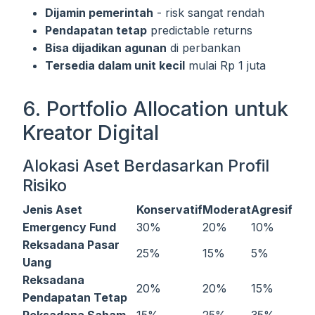
Dijamin pemerintah
- risk sangat rendah
Pendapatan tetap
predictable returns
Bisa dijadikan agunan
di perbankan
Tersedia dalam unit kecil
mulai Rp 1 juta
6. Portfolio Allocation untuk
Kreator Digital
Alokasi Aset Berdasarkan Profil
Risiko
Jenis Aset
Konservatif
Moderat
Agresif
Emergency Fund
30%
20%
10%
Reksadana Pasar
25%
15%
5%
Uang
Reksadana
20%
20%
15%
Pendapatan Tetap
Reksadana Saham
15%
25%
35%