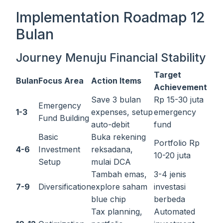
Implementation Roadmap 12
Bulan
Journey Menuju Financial Stability
Target
Bulan
Focus Area
Action Items
Achievement
Save 3 bulan
Rp 15-30 juta
Emergency
1-3
expenses, setup
emergency
Fund Building
auto-debit
fund
Basic
Buka rekening
Portfolio Rp
4-6
Investment
reksadana,
10-20 juta
Setup
mulai DCA
Tambah emas,
3-4 jenis
7-9
Diversification
explore saham
investasi
blue chip
berbeda
Tax planning,
Automated