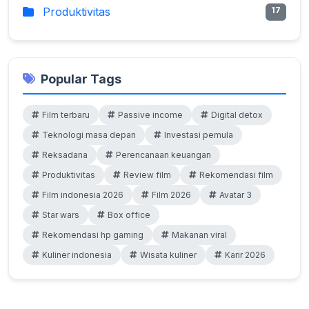
Produktivitas
17
Popular Tags
Film terbaru
Passive income
Digital detox
Teknologi masa depan
Investasi pemula
Reksadana
Perencanaan keuangan
Produktivitas
Review film
Rekomendasi film
Film indonesia 2026
Film 2026
Avatar 3
Star wars
Box office
Rekomendasi hp gaming
Makanan viral
Kuliner indonesia
Wisata kuliner
Karir 2026