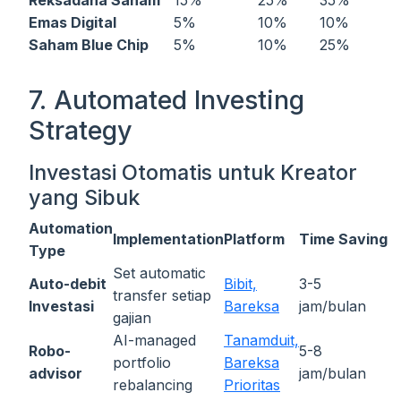
Emas Digital
5%
10%
10%
Saham Blue Chip
5%
10%
25%
7. Automated Investing
Strategy
Investasi Otomatis untuk Kreator
yang Sibuk
Automation
Implementation
Platform
Time Saving
Type
Set automatic
Auto-debit
Bibit,
3-5
transfer setiap
Investasi
Bareksa
jam/bulan
gajian
AI-managed
Tanamduit,
Robo-
5-8
portfolio
Bareksa
advisor
jam/bulan
rebalancing
Prioritas