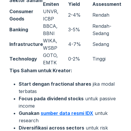
Sektor Saham
Emiten
Yield
Assessment
Consumer
UNVR,
2-4%
Rendah
Goods
ICBP
BBCA,
Rendah-
Banking
3-5%
BBNI
Sedang
WIKA,
Infrastructure
4-7%
Sedang
WSBP
GOTO,
Technology
0-2%
Tinggi
EMTK
Tips Saham untuk Kreator:
Start dengan fractional shares
jika modal
terbatas
Focus pada dividend stocks
untuk passive
income
Gunakan
sumber data resmi IDX
untuk
research
Diversifikasi across sectors
untuk risk