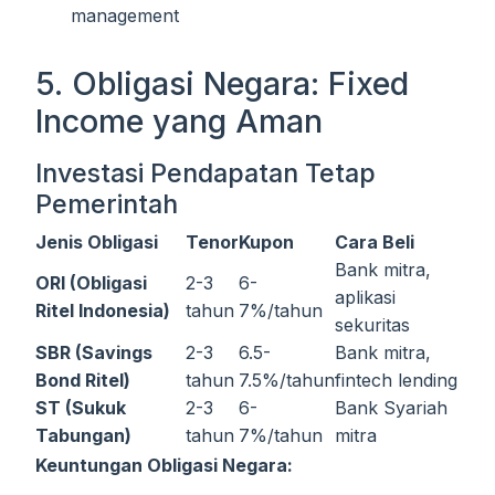
management
5. Obligasi Negara: Fixed
Income yang Aman
Investasi Pendapatan Tetap
Pemerintah
Jenis Obligasi
Tenor
Kupon
Cara Beli
Bank mitra,
ORI (Obligasi
2-3
6-
aplikasi
Ritel Indonesia)
tahun
7%/tahun
sekuritas
SBR (Savings
2-3
6.5-
Bank mitra,
Bond Ritel)
tahun
7.5%/tahun
fintech lending
ST (Sukuk
2-3
6-
Bank Syariah
Tabungan)
tahun
7%/tahun
mitra
Keuntungan Obligasi Negara: