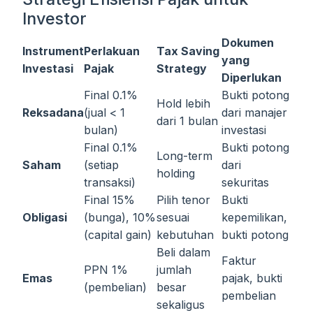
Investor
Dokumen
Instrument
Perlakuan
Tax Saving
yang
Investasi
Pajak
Strategy
Diperlukan
Final 0.1%
Bukti potong
Hold lebih
Reksadana
(jual < 1
dari manajer
dari 1 bulan
bulan)
investasi
Final 0.1%
Bukti potong
Long-term
Saham
(setiap
dari
holding
transaksi)
sekuritas
Final 15%
Pilih tenor
Bukti
Obligasi
(bunga), 10%
sesuai
kepemilikan,
(capital gain)
kebutuhan
bukti potong
Beli dalam
Faktur
PPN 1%
jumlah
Emas
pajak, bukti
(pembelian)
besar
pembelian
sekaligus