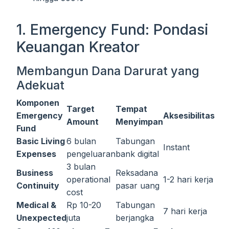
1. Emergency Fund: Pondasi
Keuangan Kreator
Membangun Dana Darurat yang
Adekuat
Komponen
Target
Tempat
Emergency
Aksesibilitas
Amount
Menyimpan
Fund
Basic Living
6 bulan
Tabungan
Instant
Expenses
pengeluaran
bank digital
3 bulan
Business
Reksadana
operational
1-2 hari kerja
Continuity
pasar uang
cost
Medical &
Rp 10-20
Tabungan
7 hari kerja
Unexpected
juta
berjangka