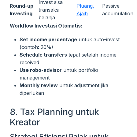
Invest sisa
Round-up
Pluang,
Passive
transaksi
Investing
Ajaib
accumulation
belanja
Workflow Investasi Otomatis:
Set income percentage
untuk auto-invest
(contoh: 20%)
Schedule transfers
tepat setelah income
received
Use robo-advisor
untuk portfolio
management
Monthly review
untuk adjustment jika
diperlukan
8. Tax Planning untuk
Kreator
Strategi Efisiensi Pajak untuk