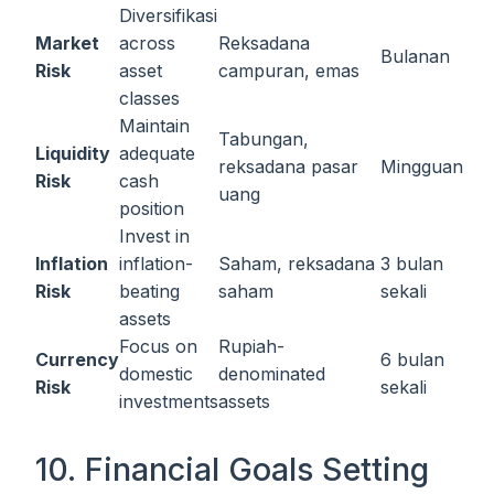
Diversifikasi
Market
across
Reksadana
Bulanan
Risk
asset
campuran, emas
classes
Maintain
Tabungan,
Liquidity
adequate
reksadana pasar
Mingguan
Risk
cash
uang
position
Invest in
Inflation
inflation-
Saham, reksadana
3 bulan
Risk
beating
saham
sekali
assets
Focus on
Rupiah-
Currency
6 bulan
domestic
denominated
Risk
sekali
investments
assets
10. Financial Goals Setting