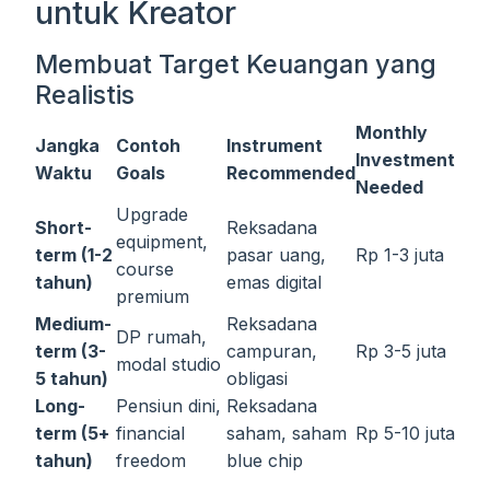
untuk Kreator
Membuat Target Keuangan yang
Realistis
Monthly
Jangka
Contoh
Instrument
Investment
Waktu
Goals
Recommended
Needed
Upgrade
Short-
Reksadana
equipment,
term (1-2
pasar uang,
Rp 1-3 juta
course
tahun)
emas digital
premium
Medium-
Reksadana
DP rumah,
term (3-
campuran,
Rp 3-5 juta
modal studio
5 tahun)
obligasi
Long-
Pensiun dini,
Reksadana
term (5+
financial
saham, saham
Rp 5-10 juta
tahun)
freedom
blue chip