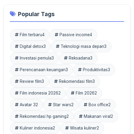
Popular Tags
Film terbaru
4
Passive income
4
Digital detox
3
Teknologi masa depan
3
Investasi pemula
3
Reksadana
3
Perencanaan keuangan
3
Produktivitas
3
Review film
3
Rekomendasi film
3
Film indonesia 2026
2
Film 2026
2
Avatar 3
2
Star wars
2
Box office
2
Rekomendasi hp gaming
2
Makanan viral
2
Kuliner indonesia
2
Wisata kuliner
2