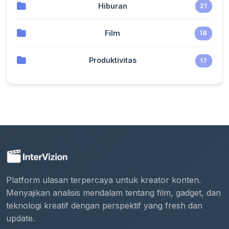
Hiburan
21
Film
18
Produktivitas
17
Platform ulasan terpercaya untuk kreator konten.
Menyajikan analisis mendalam tentang film, gadget, dan
teknologi kreatif dengan perspektif yang fresh dan
update.