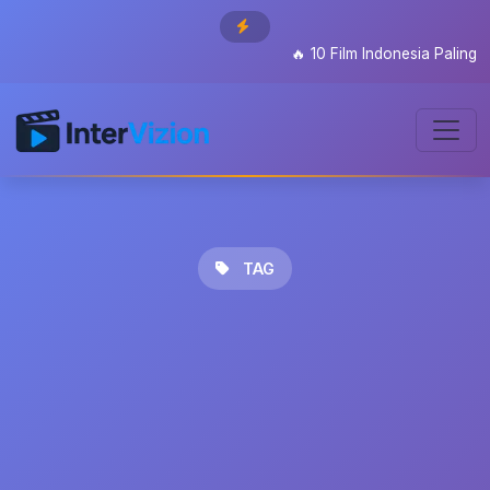
🔥
10 Film Indonesia Paling Di
TAG