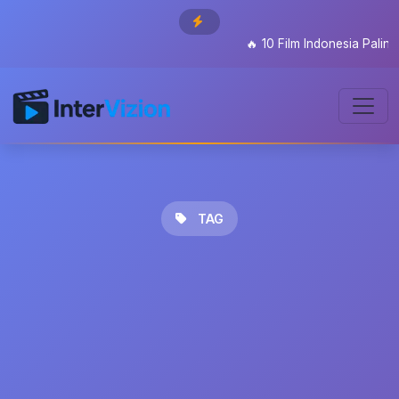
🔥
10 Film Indonesia Paling 
TAG