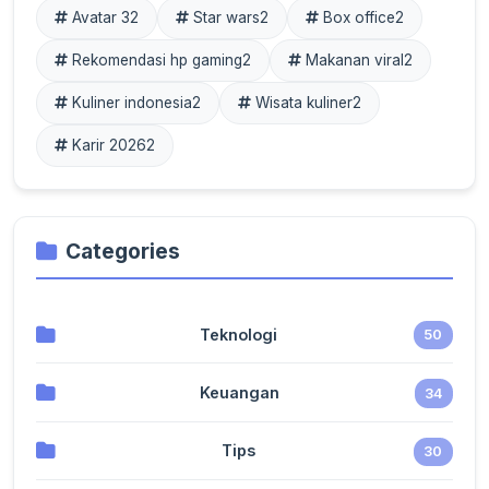
Avatar 3
2
Star wars
2
Box office
2
Rekomendasi hp gaming
2
Makanan viral
2
Kuliner indonesia
2
Wisata kuliner
2
Karir 2026
2
Categories
Teknologi
50
Keuangan
34
Tips
30