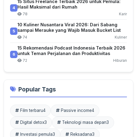
15 Situs Freelance Terbaik 2026 untuk Pemula:
Hasil Maksimal dari Rumah
4
78
Karir
10 Kuliner Nusantara Viral 2026: Dari Sabang
sampai Merauke yang Wajib Masuk Bucket List
5
74
Kuliner
15 Rekomendasi Podcast Indonesia Terbaik 2026
untuk Teman Perjalanan dan Produktivitas
6
72
Hiburan
Popular Tags
Film terbaru
4
Passive income
4
Digital detox
3
Teknologi masa depan
3
Investasi pemula
3
Reksadana
3