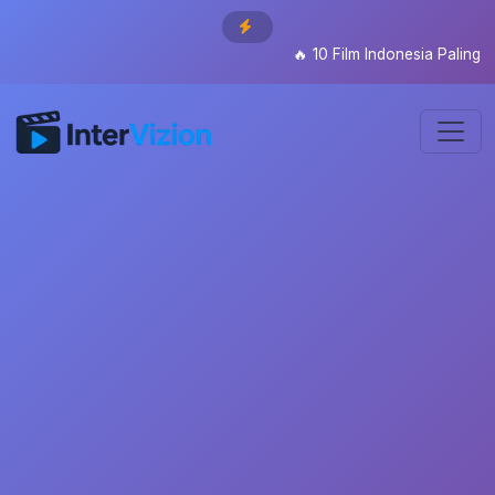
🔥
10 Film Indonesia Paling Di