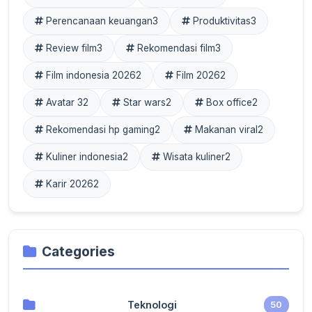
Perencanaan keuangan
3
Produktivitas
3
Review film
3
Rekomendasi film
3
Film indonesia 2026
2
Film 2026
2
Avatar 3
2
Star wars
2
Box office
2
Rekomendasi hp gaming
2
Makanan viral
2
Kuliner indonesia
2
Wisata kuliner
2
Karir 2026
2
Categories
Teknologi
50