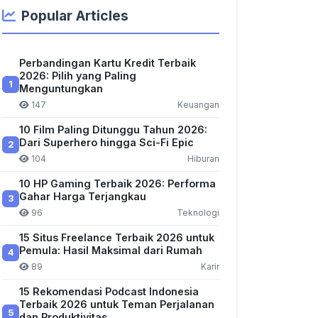
Popular Articles
Perbandingan Kartu Kredit Terbaik
2026: Pilih yang Paling
1
Menguntungkan
147
Keuangan
10 Film Paling Ditunggu Tahun 2026:
Dari Superhero hingga Sci-Fi Epic
2
104
Hiburan
10 HP Gaming Terbaik 2026: Performa
Gahar Harga Terjangkau
3
96
Teknologi
15 Situs Freelance Terbaik 2026 untuk
Pemula: Hasil Maksimal dari Rumah
4
89
Karir
15 Rekomendasi Podcast Indonesia
Terbaik 2026 untuk Teman Perjalanan
5
dan Produktivitas