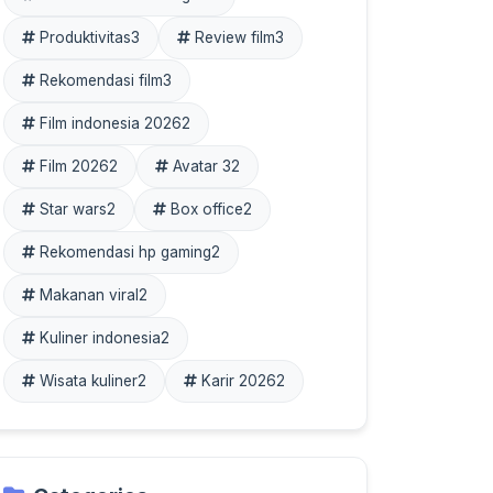
Produktivitas
3
Review film
3
Rekomendasi film
3
Film indonesia 2026
2
Film 2026
2
Avatar 3
2
Star wars
2
Box office
2
Rekomendasi hp gaming
2
Makanan viral
2
Kuliner indonesia
2
Wisata kuliner
2
Karir 2026
2