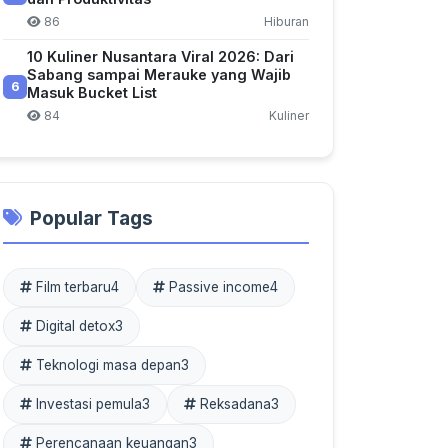
86
Hiburan
10 Kuliner Nusantara Viral 2026: Dari
Sabang sampai Merauke yang Wajib
6
Masuk Bucket List
84
Kuliner
Popular Tags
Film terbaru
4
Passive income
4
Digital detox
3
Teknologi masa depan
3
Investasi pemula
3
Reksadana
3
Perencanaan keuangan
3