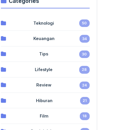
Categories
Teknologi
50
Keuangan
34
Tips
30
Lifestyle
28
Review
24
Hiburan
21
Film
18