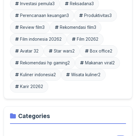
Investasi pemula
3
Reksadana
3
Perencanaan keuangan
3
Produktivitas
3
Review film
3
Rekomendasi film
3
Film indonesia 2026
2
Film 2026
2
Avatar 3
2
Star wars
2
Box office
2
Rekomendasi hp gaming
2
Makanan viral
2
Kuliner indonesia
2
Wisata kuliner
2
Karir 2026
2
Categories