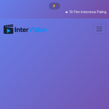
🔥
10 Film Indonesia Paling Di