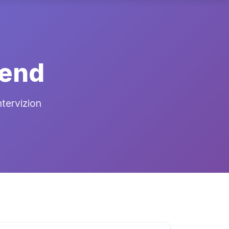
gend
ntervizion