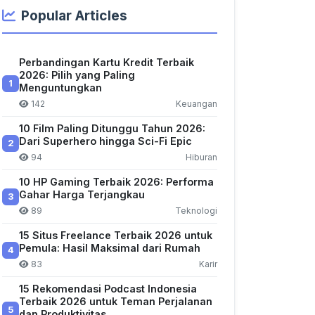
Popular Articles
Perbandingan Kartu Kredit Terbaik
2026: Pilih yang Paling
1
Menguntungkan
142
Keuangan
10 Film Paling Ditunggu Tahun 2026:
Dari Superhero hingga Sci-Fi Epic
2
94
Hiburan
10 HP Gaming Terbaik 2026: Performa
Gahar Harga Terjangkau
3
89
Teknologi
15 Situs Freelance Terbaik 2026 untuk
Pemula: Hasil Maksimal dari Rumah
4
83
Karir
15 Rekomendasi Podcast Indonesia
Terbaik 2026 untuk Teman Perjalanan
5
dan Produktivitas