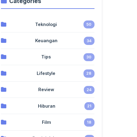
Categories
Teknologi
50
Keuangan
34
Tips
30
Lifestyle
28
Review
24
Hiburan
21
Film
18