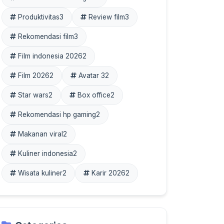
Produktivitas
3
Review film
3
Rekomendasi film
3
Film indonesia 2026
2
Film 2026
2
Avatar 3
2
Star wars
2
Box office
2
Rekomendasi hp gaming
2
Makanan viral
2
Kuliner indonesia
2
Wisata kuliner
2
Karir 2026
2