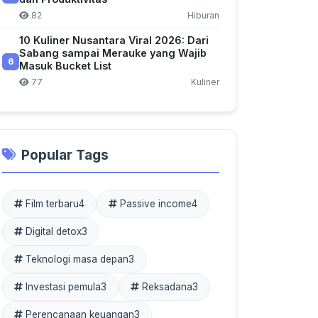
82
Hiburan
10 Kuliner Nusantara Viral 2026: Dari
Sabang sampai Merauke yang Wajib
6
Masuk Bucket List
77
Kuliner
Popular Tags
Film terbaru
4
Passive income
4
Digital detox
3
Teknologi masa depan
3
Investasi pemula
3
Reksadana
3
Perencanaan keuangan
3