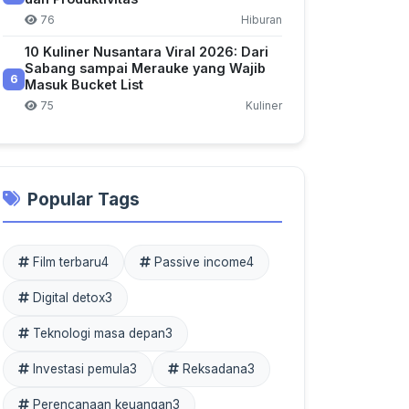
76
Hiburan
10 Kuliner Nusantara Viral 2026: Dari
Sabang sampai Merauke yang Wajib
6
Masuk Bucket List
75
Kuliner
Popular Tags
Film terbaru
4
Passive income
4
Digital detox
3
Teknologi masa depan
3
Investasi pemula
3
Reksadana
3
Perencanaan keuangan
3