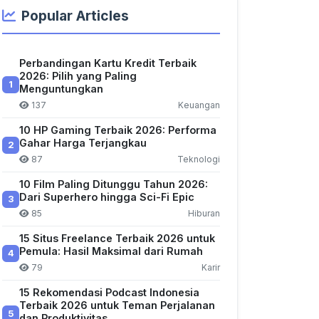
Popular Articles
Perbandingan Kartu Kredit Terbaik
2026: Pilih yang Paling
1
Menguntungkan
137
Keuangan
10 HP Gaming Terbaik 2026: Performa
Gahar Harga Terjangkau
2
87
Teknologi
10 Film Paling Ditunggu Tahun 2026:
Dari Superhero hingga Sci-Fi Epic
3
85
Hiburan
15 Situs Freelance Terbaik 2026 untuk
Pemula: Hasil Maksimal dari Rumah
4
79
Karir
15 Rekomendasi Podcast Indonesia
Terbaik 2026 untuk Teman Perjalanan
5
dan Produktivitas