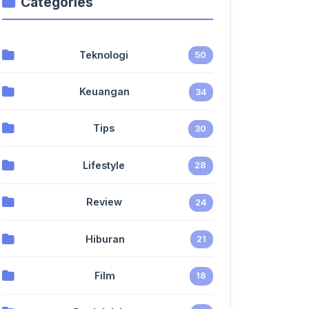
Categories
Teknologi
50
Keuangan
34
Tips
30
Lifestyle
28
Review
24
Hiburan
21
Film
18