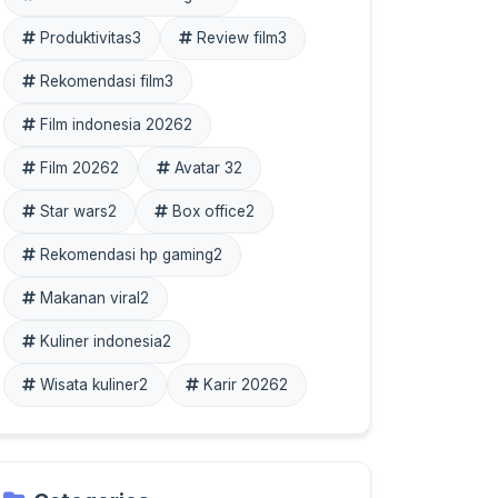
Produktivitas
3
Review film
3
Rekomendasi film
3
Film indonesia 2026
2
Film 2026
2
Avatar 3
2
Star wars
2
Box office
2
Rekomendasi hp gaming
2
Makanan viral
2
Kuliner indonesia
2
Wisata kuliner
2
Karir 2026
2