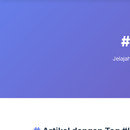
#
Jelajah