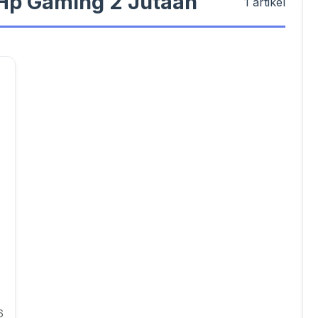
#Hp Gaming 2 Jutaan
1 artikel
6