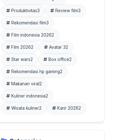
Produktivitas
3
Review film
3
Rekomendasi film
3
Film indonesia 2026
2
Film 2026
2
Avatar 3
2
Star wars
2
Box office
2
Rekomendasi hp gaming
2
Makanan viral
2
Kuliner indonesia
2
Wisata kuliner
2
Karir 2026
2