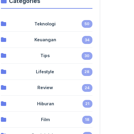
Categories
Teknologi
50
Keuangan
34
Tips
30
Lifestyle
28
Review
24
Hiburan
21
Film
18