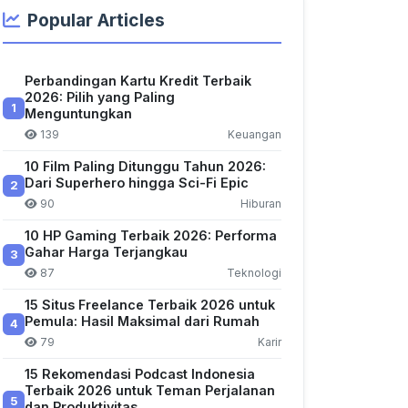
Popular Articles
Perbandingan Kartu Kredit Terbaik
2026: Pilih yang Paling
1
Menguntungkan
139
Keuangan
10 Film Paling Ditunggu Tahun 2026:
Dari Superhero hingga Sci-Fi Epic
2
90
Hiburan
10 HP Gaming Terbaik 2026: Performa
Gahar Harga Terjangkau
3
87
Teknologi
15 Situs Freelance Terbaik 2026 untuk
Pemula: Hasil Maksimal dari Rumah
4
79
Karir
15 Rekomendasi Podcast Indonesia
Terbaik 2026 untuk Teman Perjalanan
5
dan Produktivitas