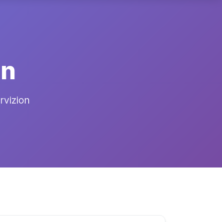
an
ervizion