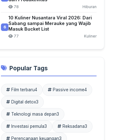
78
Hiburan
10 Kuliner Nusantara Viral 2026: Dari
Sabang sampai Merauke yang Wajib
6
Masuk Bucket List
77
Kuliner
Popular Tags
Film terbaru
4
Passive income
4
Digital detox
3
Teknologi masa depan
3
Investasi pemula
3
Reksadana
3
Perencanaan keuangan
3