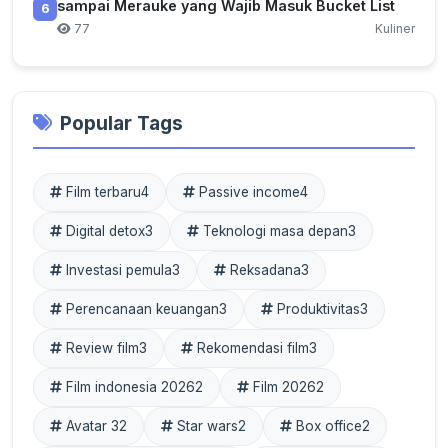
sampai Merauke yang Wajib Masuk Bucket List
6
77
Kuliner
Popular Tags
Film terbaru
4
Passive income
4
Digital detox
3
Teknologi masa depan
3
Investasi pemula
3
Reksadana
3
Perencanaan keuangan
3
Produktivitas
3
Review film
3
Rekomendasi film
3
Film indonesia 2026
2
Film 2026
2
Avatar 3
2
Star wars
2
Box office
2