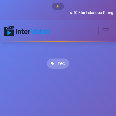
🔥
10 Film Indonesia Paling Di
TAG