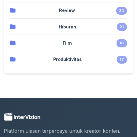
Review
24
Hiburan
21
Film
18
Produktivitas
17
Platform ulasan terpercaya untuk kreator konten.