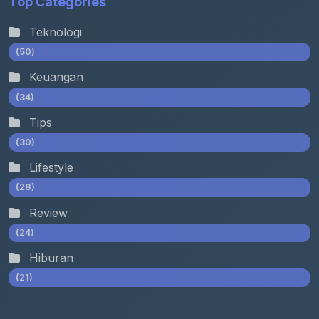
Top Categories
Teknologi
(50)
Keuangan
(34)
Tips
(30)
Lifestyle
(28)
Review
(24)
Hiburan
(21)