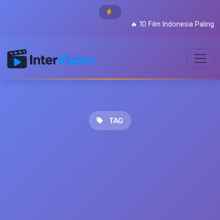
🔥
10 Film Indonesia Paling D
TAG