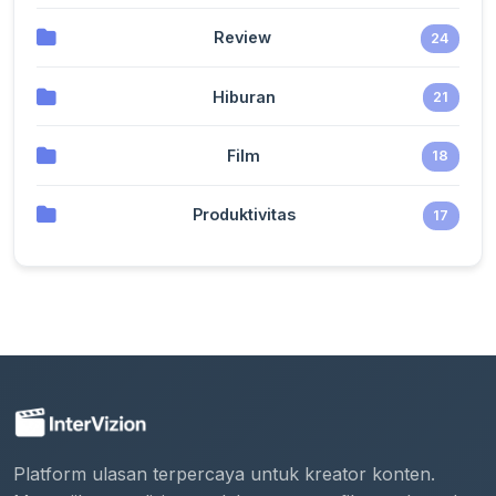
Review
24
Hiburan
21
Film
18
Produktivitas
17
Platform ulasan terpercaya untuk kreator konten.