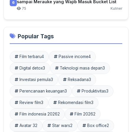
sampai Merauke yang Wajib Masuk Bucket List
6
75
Kuliner
Popular Tags
Film terbaru
4
Passive income
4
Digital detox
3
Teknologi masa depan
3
Investasi pemula
3
Reksadana
3
Perencanaan keuangan
3
Produktivitas
3
Review film
3
Rekomendasi film
3
Film indonesia 2026
2
Film 2026
2
Avatar 3
2
Star wars
2
Box office
2