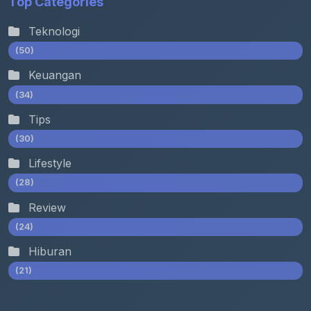
Top Categories
Teknologi
(50)
Keuangan
(34)
Tips
(30)
Lifestyle
(28)
Review
(24)
Hiburan
(21)