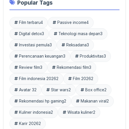
Popular Tags
Film terbaru
4
Passive income
4
Digital detox
3
Teknologi masa depan
3
Investasi pemula
3
Reksadana
3
Perencanaan keuangan
3
Produktivitas
3
Review film
3
Rekomendasi film
3
Film indonesia 2026
2
Film 2026
2
Avatar 3
2
Star wars
2
Box office
2
Rekomendasi hp gaming
2
Makanan viral
2
Kuliner indonesia
2
Wisata kuliner
2
Karir 2026
2