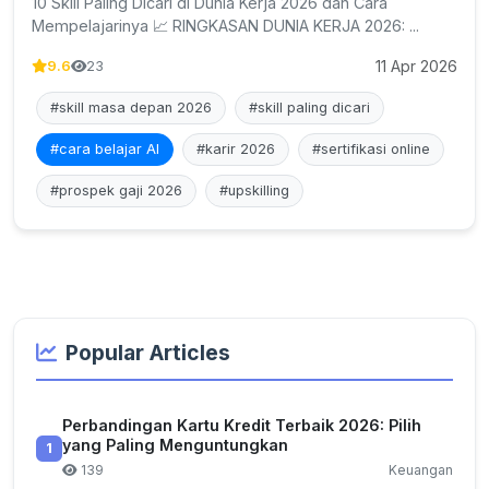
10 Skill Paling Dicari di Dunia Kerja 2026 dan Cara
Mempelajarinya 📈 RINGKASAN DUNIA KERJA 2026: ...
11 Apr 2026
9.6
23
#skill masa depan 2026
#skill paling dicari
#cara belajar AI
#karir 2026
#sertifikasi online
#prospek gaji 2026
#upskilling
Popular Articles
Perbandingan Kartu Kredit Terbaik 2026: Pilih
yang Paling Menguntungkan
1
139
Keuangan