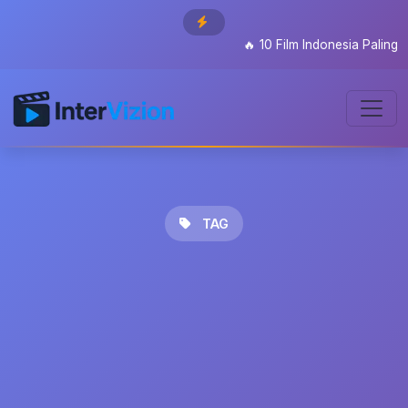
🔥
10 Film Indonesia Paling Di
TAG