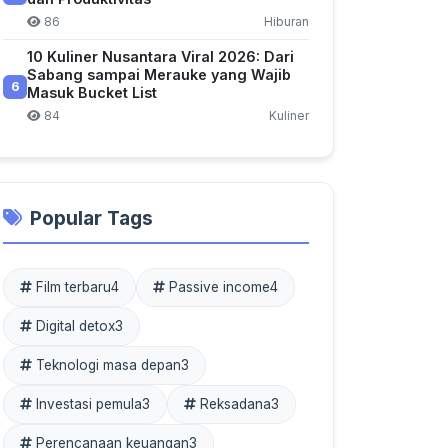
86
Hiburan
10 Kuliner Nusantara Viral 2026: Dari
Sabang sampai Merauke yang Wajib
6
Masuk Bucket List
84
Kuliner
Popular Tags
Film terbaru
4
Passive income
4
Digital detox
3
Teknologi masa depan
3
Investasi pemula
3
Reksadana
3
Perencanaan keuangan
3