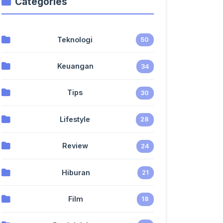
Categories
Teknologi
50
Keuangan
34
Tips
30
Lifestyle
28
Review
24
Hiburan
21
Film
18