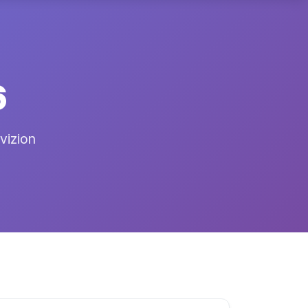
6
rvizion