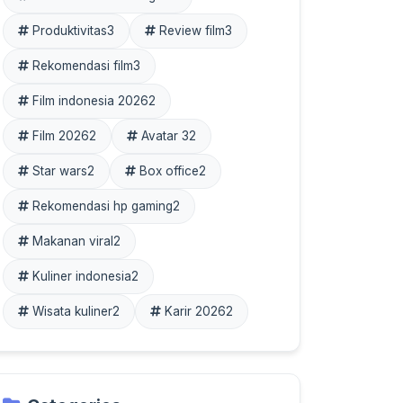
Produktivitas
3
Review film
3
Rekomendasi film
3
Film indonesia 2026
2
Film 2026
2
Avatar 3
2
Star wars
2
Box office
2
Rekomendasi hp gaming
2
Makanan viral
2
Kuliner indonesia
2
Wisata kuliner
2
Karir 2026
2