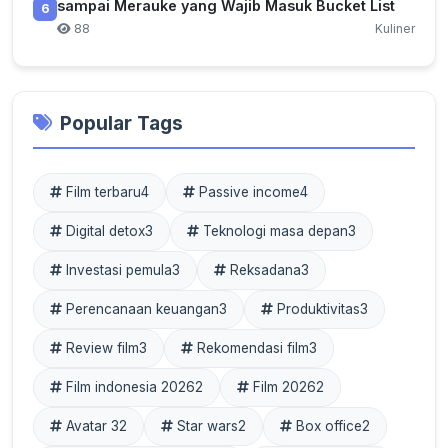
sampai Merauke yang Wajib Masuk Bucket List
6
88
Kuliner
Popular Tags
Film terbaru
4
Passive income
4
Digital detox
3
Teknologi masa depan
3
Investasi pemula
3
Reksadana
3
Perencanaan keuangan
3
Produktivitas
3
Review film
3
Rekomendasi film
3
Film indonesia 2026
2
Film 2026
2
Avatar 3
2
Star wars
2
Box office
2