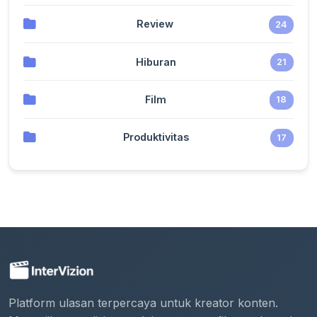
Review
24
Hiburan
21
Film
18
Produktivitas
17
Platform ulasan terpercaya untuk kreator konten.