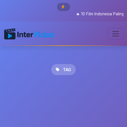
🔥
10 Film Indonesia Paling D
TAG