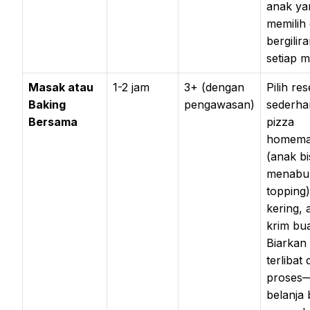
anak ya
memilih
bergilir
setiap m
Masak atau
1-2 jam
3+ (dengan
Pilih re
Baking
pengawasan)
sederha
Bersama
pizza
homema
(anak bi
menabu
topping)
kering, 
krim bu
Biarkan
terlibat
proses—
belanja