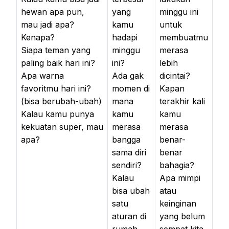
hewan apa pun,
yang
minggu ini
mau jadi apa?
kamu
untuk
Kenapa?
hadapi
membuatmu
Siapa teman yang
minggu
merasa
paling baik hari ini?
ini?
lebih
Apa warna
Ada gak
dicintai?
favoritmu hari ini?
momen di
Kapan
(bisa berubah-ubah)
mana
terakhir kali
Kalau kamu punya
kamu
kamu
kekuatan super, mau
merasa
merasa
apa?
bangga
benar-
sama diri
benar
sendiri?
bahagia?
Kalau
Apa mimpi
bisa ubah
atau
satu
keinginan
aturan di
yang belum
rumah,
sempat kita