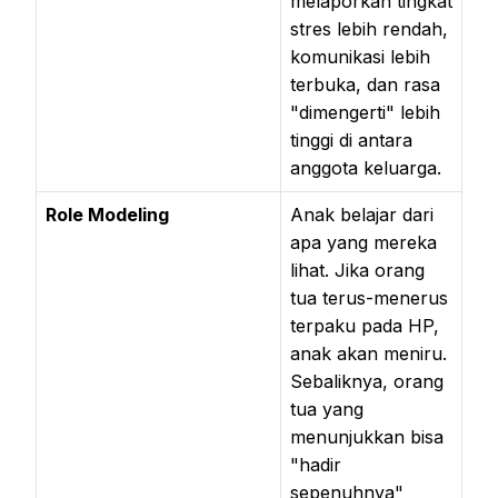
melaporkan tingkat
stres lebih rendah,
komunikasi lebih
terbuka, dan rasa
"dimengerti" lebih
tinggi di antara
anggota keluarga.
Role Modeling
Anak belajar dari
apa yang mereka
lihat. Jika orang
tua terus-menerus
terpaku pada HP,
anak akan meniru.
Sebaliknya, orang
tua yang
menunjukkan bisa
"hadir
sepenuhnya"