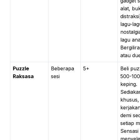
gadget 
alat, bu
distraksi)
lagu-lag
nostalgi
lagu ana
Bergilir
atau due
Puzzle
Beberapa
5+
Beli puz
Raksasa
sesi
500-10
keping.
Sediaka
khusus,
kerjakan
demi sed
setiap 
Sensasi
menyele