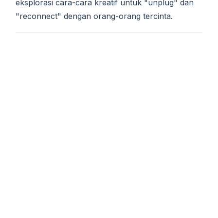
eksplorasi cara-cara kreatif untuk "unplug" dan
"reconnect" dengan orang-orang tercinta.