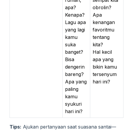
apa?
obrolin?
Kenapa?
Apa
Lagu apa
kenangan
yang lagi
favoritmu
kamu
tentang
suka
kita?
banget?
Hal kecil
Bisa
apa yang
dengerin
bikin kamu
bareng?
tersenyum
Apa yang
hari ini?
paling
kamu
syukuri
hari ini?
Tips:
Ajukan pertanyaan saat suasana santai—