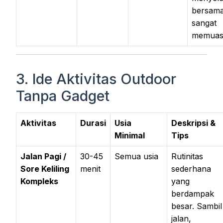
bersam
sangat
memuas
3. Ide Aktivitas Outdoor
Tanpa Gadget
Aktivitas
Durasi
Usia
Deskripsi &
Minimal
Tips
Jalan Pagi /
30-45
Semua usia
Rutinitas
Sore Keliling
menit
sederhana
Kompleks
yang
berdampak
besar. Sambil
jalan,