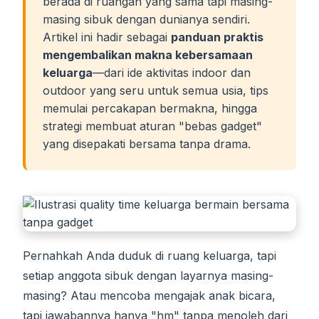
berada di ruangan yang sama tapi masing-
masing sibuk dengan dunianya sendiri.
Artikel ini hadir sebagai
panduan praktis
mengembalikan makna kebersamaan
keluarga
—dari ide aktivitas indoor dan
outdoor yang seru untuk semua usia, tips
memulai percakapan bermakna, hingga
strategi membuat aturan "bebas gadget"
yang disepakati bersama tanpa drama.
Pernahkah Anda duduk di ruang keluarga, tapi
setiap anggota sibuk dengan layarnya masing-
masing? Atau mencoba mengajak anak bicara,
tapi jawabannya hanya "hm" tanpa menoleh dari