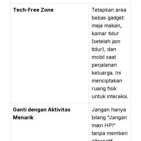
Tech-Free Zone
Tetapkan area
bebas gadget:
meja makan,
kamar tidur
(setelah jam
tidur), dan
mobil saat
perjalanan
keluarga. Ini
menciptakan
ruang fisik
untuk interaksi.
Ganti dengan Aktivitas
Jangan hanya
Menarik
bilang "Jangan
main HP!"
tanpa memberi