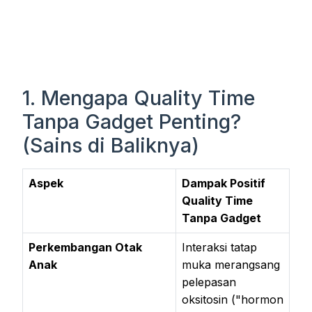
1. Mengapa Quality Time
Tanpa Gadget Penting?
(Sains di Baliknya)
Aspek
Dampak Positif
Quality Time
Tanpa Gadget
Perkembangan Otak
Interaksi tatap
Anak
muka merangsang
pelepasan
oksitosin ("hormon