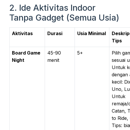
2. Ide Aktivitas Indoor
Tanpa Gadget (Semua Usia)
Aktivitas
Durasi
Usia Minimal
Deskrip
Tips
Board Game
45-90
5+
Pilih ga
Night
menit
sesuai u
Untuk k
dengan 
kecil: Dix
Uno, Lu
Untuk
remaja/
Catan, T
to Ride,
Tips: bi