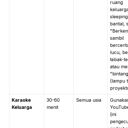
ruang
keluarg
sleeping
bantal, 
"Berke
sambil
bercerit
lucu, b
tebak-t
atau mel
"bintan
(lampu t
proyekto
Karaoke
30-60
Semua usia
Gunaka
Keluarga
menit
YouTube
(ini
pengecu