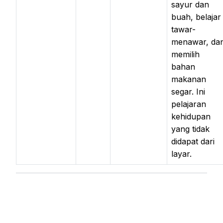
sayur dan
buah, belajar
tawar-
menawar, da
memilih
bahan
makanan
segar. Ini
pelajaran
kehidupan
yang tidak
didapat dari
layar.