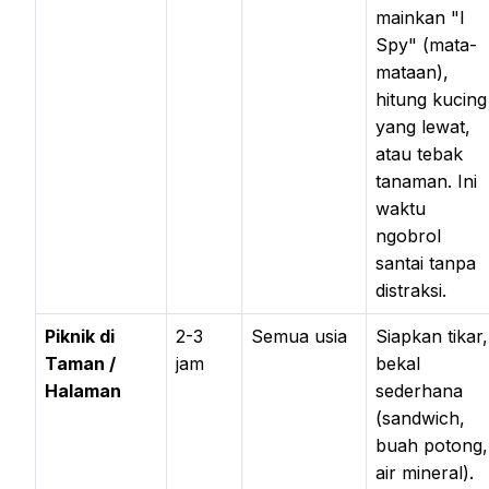
mainkan "I
Spy" (mata-
mataan),
hitung kucing
yang lewat,
atau tebak
tanaman. Ini
waktu
ngobrol
santai tanpa
distraksi.
Piknik di
2-3
Semua usia
Siapkan tikar,
Taman /
jam
bekal
Halaman
sederhana
(sandwich,
buah potong,
air mineral).