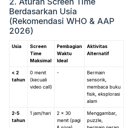
2. Aturan Screen Time
Berdasarkan Usia
(Rekomendasi WHO & AAP
2026)
Usia
Screen
Pembagian
Aktivitas
Time
Waktu
Alternatif
Maksimal
Ideal
< 2
0 menit
-
Bermain
tahun
(kecuali
sensorik,
video call)
membaca buku
fisik, eksplorasi
alam
2-5
1 jam/hari
2 × 30
Menggambar,
tahun
menit (pagi
puzzle,
& sore)
bermain peran,