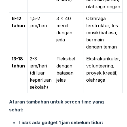
olahraga ringan
6-12
1,5-2
3 × 40
Olahraga
tahun
jam/hari
menit
terstruktur, les
dengan
musik/bahasa,
jeda
bermain
dengan teman
13-18
2-3
Fleksibel
Ekstrakurikuler,
tahun
jam/hari
dengan
volunteering,
(di luar
batasan
proyek kreatif,
keperluan
jelas
olahraga
sekolah)
Aturan tambahan untuk screen time yang
sehat:
Tidak ada gadget 1 jam sebelum tidur: