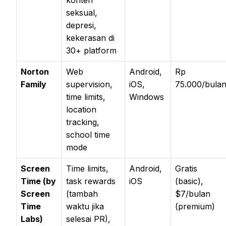
konten
seksual,
depresi,
kekerasan di
30+ platform
Norton
Web
Android,
Rp
Family
supervision,
iOS,
75.000/bula
time limits,
Windows
location
tracking,
school time
mode
Screen
Time limits,
Android,
Gratis
Time (by
task rewards
iOS
(basic),
Screen
(tambah
$7/bulan
Time
waktu jika
(premium)
Labs)
selesai PR),