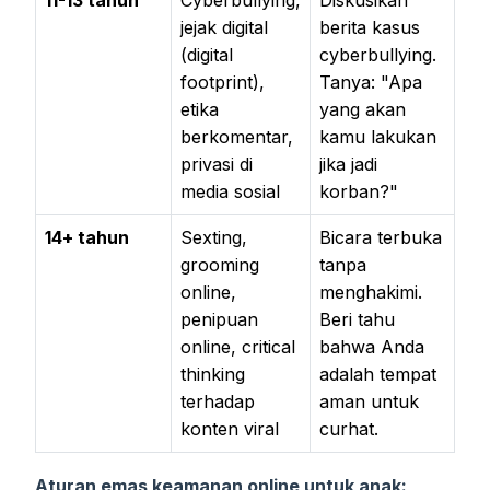
11-13 tahun
Cyberbullying,
Diskusikan
jejak digital
berita kasus
(digital
cyberbullying.
footprint),
Tanya: "Apa
etika
yang akan
berkomentar,
kamu lakukan
privasi di
jika jadi
media sosial
korban?"
14+ tahun
Sexting,
Bicara terbuka
grooming
tanpa
online,
menghakimi.
penipuan
Beri tahu
online, critical
bahwa Anda
thinking
adalah tempat
terhadap
aman untuk
konten viral
curhat.
Aturan emas keamanan online untuk anak: