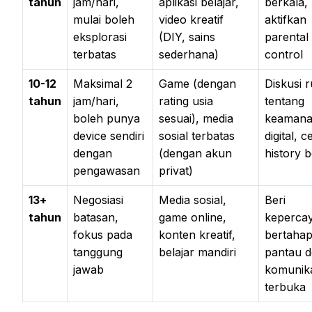
tahun
jam/hari,
aplikasi belajar,
berkala,
mulai boleh
video kreatif
aktifkan
eksplorasi
(DIY, sains
parental
terbatas
sederhana)
control
10-12
Maksimal 2
Game (dengan
Diskusi r
tahun
jam/hari,
rating usia
tentang
boleh punya
sesuai), media
keaman
device sendiri
sosial terbatas
digital, c
dengan
(dengan akun
history 
pengawasan
privat)
13+
Negosiasi
Media sosial,
Beri
tahun
batasan,
game online,
keperca
fokus pada
konten kreatif,
bertahap
tanggung
belajar mandiri
pantau 
jawab
komunika
terbuka