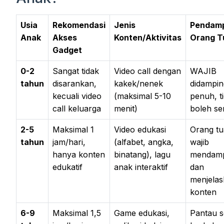
Usia
Rekomendasi
Jenis
Pendam
Anak
Akses
Konten/Aktivitas
Orang T
Gadget
0-2
Sangat tidak
Video call dengan
WAJIB
tahun
disarankan,
kakek/nenek
didampin
kecuali video
(maksimal 5-10
penuh, t
call keluarga
menit)
boleh sen
2-5
Maksimal 1
Video edukasi
Orang tu
tahun
jam/hari,
(alfabet, angka,
wajib
hanya konten
binatang), lagu
mendamp
edukatif
anak interaktif
dan
menjela
konten
6-9
Maksimal 1,5
Game edukasi,
Pantau s