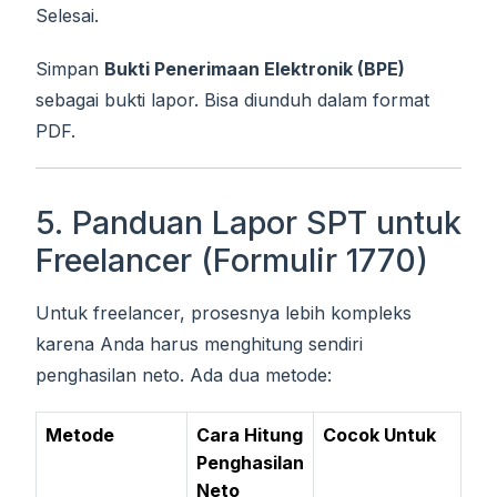
Selesai.
Simpan
Bukti Penerimaan Elektronik (BPE)
sebagai bukti lapor. Bisa diunduh dalam format
PDF.
5. Panduan Lapor SPT untuk
Freelancer (Formulir 1770)
Untuk freelancer, prosesnya lebih kompleks
karena Anda harus menghitung sendiri
penghasilan neto. Ada dua metode:
Metode
Cara Hitung
Cocok Untuk
Penghasilan
Neto