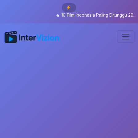
🔥
10 Film Indonesia Paling Ditunggu 2026: Dar