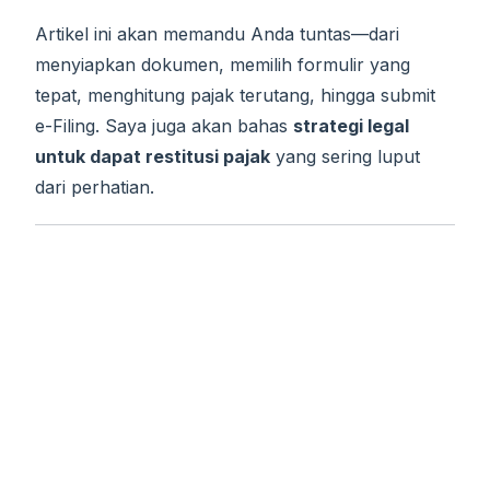
Artikel ini akan memandu Anda tuntas—dari
menyiapkan dokumen, memilih formulir yang
tepat, menghitung pajak terutang, hingga submit
e-Filing. Saya juga akan bahas
strategi legal
untuk dapat restitusi pajak
yang sering luput
dari perhatian.