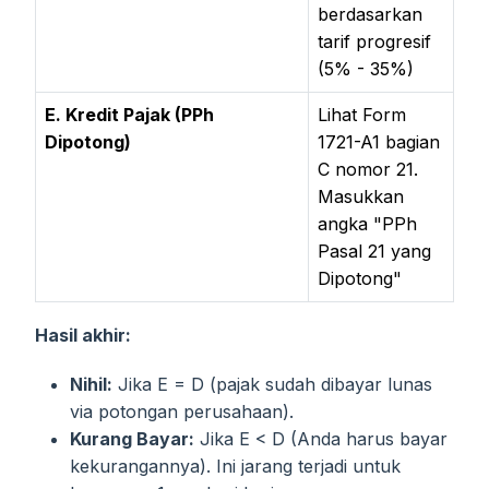
berdasarkan
tarif progresif
(5% - 35%)
E. Kredit Pajak (PPh
Lihat Form
Dipotong)
1721-A1 bagian
C nomor 21.
Masukkan
angka "PPh
Pasal 21 yang
Dipotong"
Hasil akhir:
Nihil:
Jika E = D (pajak sudah dibayar lunas
via potongan perusahaan).
Kurang Bayar:
Jika E < D (Anda harus bayar
kekurangannya). Ini jarang terjadi untuk