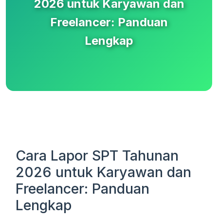
2026 untuk Karyawan dan
Freelancer: Panduan
Lengkap
Cara Lapor SPT Tahunan
2026 untuk Karyawan dan
Freelancer: Panduan
Lengkap