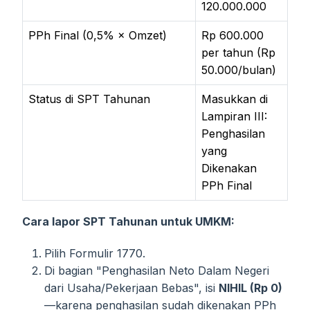
120.000.000
PPh Final (0,5% × Omzet)
Rp 600.000
per tahun (Rp
50.000/bulan)
Status di SPT Tahunan
Masukkan di
Lampiran III:
Penghasilan
yang
Dikenakan
PPh Final
Cara lapor SPT Tahunan untuk UMKM:
Pilih Formulir 1770.
Di bagian "Penghasilan Neto Dalam Negeri
dari Usaha/Pekerjaan Bebas", isi
NIHIL (Rp 0)
—karena penghasilan sudah dikenakan PPh