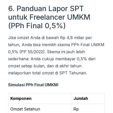
6. Panduan Lapor SPT
untuk Freelancer UMKM
(PPh Final 0,5%)
Jika omzet Anda di bawah Rp 4,8 miliar per
tahun, Anda bisa memilih skema PPh Final UMKM
0,5% (PP 55/2022). Skema ini jauh lebih
sederhana: Anda cukup membayar 0,5% dari
omzet setiap bulan, dan di akhir tahun
melaporkan total omzet di SPT Tahunan.
Simulasi PPh Final UMKM:
Komponen
Jumlah
Omzet Setahun
Rp