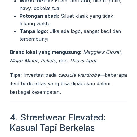
Warna netral:
Krem, abu-abu, hitam, putih,
navy, cokelat tua
Potongan abadi:
Siluet klasik yang tidak
lekang waktu
Tanpa logo:
Jika ada logo, sangat kecil dan
tersembunyi
Brand lokal yang mengusung:
Maggie's Closet
,
Major Minor
,
Pallete
, dan
This is April
.
Tips:
Investasi pada
capsule wardrobe
—beberapa
item berkualitas yang bisa dipadukan dalam
berbagai kesempatan.
4. Streetwear Elevated:
Kasual Tapi Berkelas