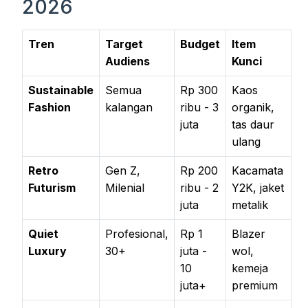
2026
Tren
Target
Budget
Item
Audiens
Kunci
Sustainable
Semua
Rp 300
Kaos
Fashion
kalangan
ribu - 3
organik,
juta
tas daur
ulang
Retro
Gen Z,
Rp 200
Kacamata
Futurism
Milenial
ribu - 2
Y2K, jaket
juta
metalik
Quiet
Profesional,
Rp 1
Blazer
Luxury
30+
juta -
wol,
10
kemeja
juta+
premium