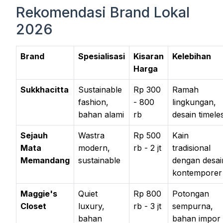
Rekomendasi Brand Lokal
2026
Brand
Spesialisasi
Kisaran
Kelebihan
Harga
Sukkhacitta
Sustainable
Rp 300
Ramah
fashion,
- 800
lingkungan,
bahan alami
rb
desain timele
Sejauh
Wastra
Rp 500
Kain
Mata
modern,
rb - 2 jt
tradisional
Memandang
sustainable
dengan desai
kontemporer
Maggie's
Quiet
Rp 800
Potongan
Closet
luxury,
rb - 3 jt
sempurna,
bahan
bahan impor