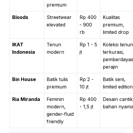
premium
Bloods
Streetwear
Rp 400
Kualitas
elevated
- 900
premium,
rb
limited drop
IKAT
Tenun
Rp 1 - 5
Koleksi tenun
Indonesia
modern
jt
terkurasi,
pemberdaya
perajin
Bin House
Batik tulis
Rp 2 -
Batik seni,
premium
10 jt
limited edition
Ria Miranda
Feminin
Rp 400
Desain cantik
modern,
- 1,5 jt
bahan nyam
gender-fluid
friendly