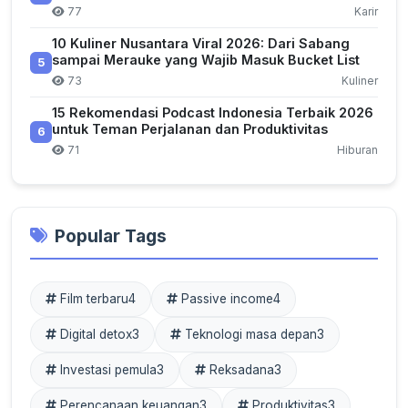
77
Karir
10 Kuliner Nusantara Viral 2026: Dari Sabang
sampai Merauke yang Wajib Masuk Bucket List
5
73
Kuliner
15 Rekomendasi Podcast Indonesia Terbaik 2026
untuk Teman Perjalanan dan Produktivitas
6
71
Hiburan
Popular Tags
Film terbaru
4
Passive income
4
Digital detox
3
Teknologi masa depan
3
Investasi pemula
3
Reksadana
3
Perencanaan keuangan
3
Produktivitas
3