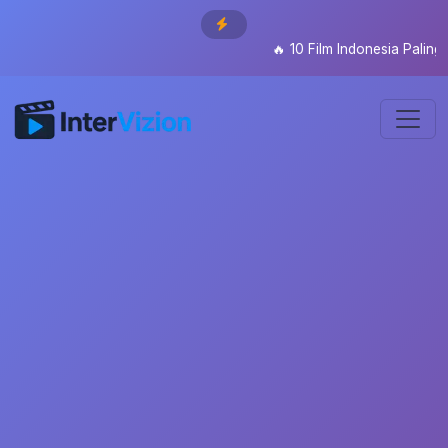
🔥
10 Film Indonesia Paling D