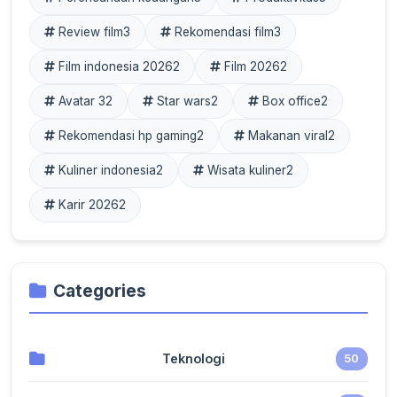
Review film
3
Rekomendasi film
3
Film indonesia 2026
2
Film 2026
2
Avatar 3
2
Star wars
2
Box office
2
Rekomendasi hp gaming
2
Makanan viral
2
Kuliner indonesia
2
Wisata kuliner
2
Karir 2026
2
Categories
Teknologi
50