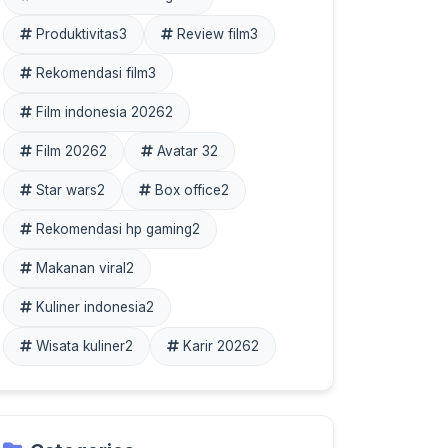
Produktivitas
3
Review film
3
Rekomendasi film
3
Film indonesia 2026
2
Film 2026
2
Avatar 3
2
Star wars
2
Box office
2
Rekomendasi hp gaming
2
Makanan viral
2
Kuliner indonesia
2
Wisata kuliner
2
Karir 2026
2