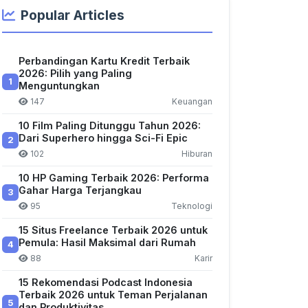
Popular Articles
Perbandingan Kartu Kredit Terbaik
2026: Pilih yang Paling
1
Menguntungkan
147
Keuangan
10 Film Paling Ditunggu Tahun 2026:
Dari Superhero hingga Sci-Fi Epic
2
102
Hiburan
10 HP Gaming Terbaik 2026: Performa
Gahar Harga Terjangkau
3
95
Teknologi
15 Situs Freelance Terbaik 2026 untuk
Pemula: Hasil Maksimal dari Rumah
4
88
Karir
15 Rekomendasi Podcast Indonesia
Terbaik 2026 untuk Teman Perjalanan
5
dan Produktivitas