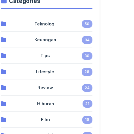
Categories
Teknologi
50
Keuangan
34
Tips
30
Lifestyle
28
Review
24
Hiburan
21
Film
18