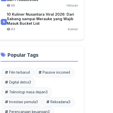
86
Hiburan
10 Kuliner Nusantara Viral 2026: Dari
Sabang sampai Merauke yang Wajib
6
Masuk Bucket List
83
Kuliner
Popular Tags
Film terbaru
4
Passive income
4
Digital detox
3
Teknologi masa depan
3
Investasi pemula
3
Reksadana
3
Perencanaan keuangan
3