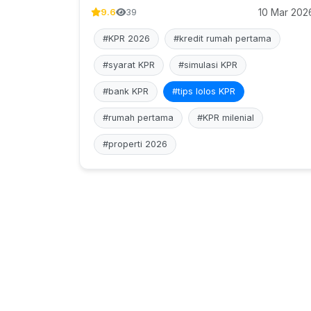
10 Mar 202
9.6
39
#KPR 2026
#kredit rumah pertama
#syarat KPR
#simulasi KPR
#bank KPR
#tips lolos KPR
#rumah pertama
#KPR milenial
#properti 2026