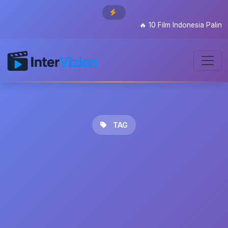
🔥
10 Film Indonesia Paling D
TAG