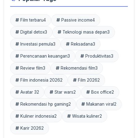
Film terbaru
4
Passive income
4
Digital detox
3
Teknologi masa depan
3
Investasi pemula
3
Reksadana
3
Perencanaan keuangan
3
Produktivitas
3
Review film
3
Rekomendasi film
3
Film indonesia 2026
2
Film 2026
2
Avatar 3
2
Star wars
2
Box office
2
Rekomendasi hp gaming
2
Makanan viral
2
Kuliner indonesia
2
Wisata kuliner
2
Karir 2026
2