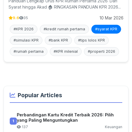
Panduan Lengkap Urus KPR Rumah Pertama 2026: Dari
Syarat hingga Akad 🏠 RINGKASAN PANDUAN KPR 2026...
10 Mar 2026
9.6
35
#KPR 2026
#kredit rumah pertama
#syarat KPR
#simulasi KPR
#bank KPR
#tips lolos KPR
#rumah pertama
#KPR milenial
#properti 2026
Popular Articles
Perbandingan Kartu Kredit Terbaik 2026: Pilih
yang Paling Menguntungkan
1
137
Keuangan