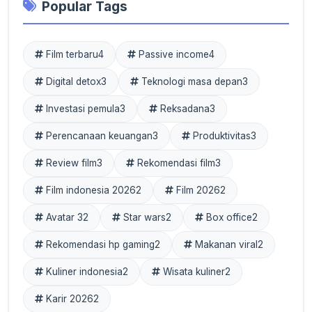
Popular Tags
Film terbaru
4
Passive income
4
Digital detox
3
Teknologi masa depan
3
Investasi pemula
3
Reksadana
3
Perencanaan keuangan
3
Produktivitas
3
Review film
3
Rekomendasi film
3
Film indonesia 2026
2
Film 2026
2
Avatar 3
2
Star wars
2
Box office
2
Rekomendasi hp gaming
2
Makanan viral
2
Kuliner indonesia
2
Wisata kuliner
2
Karir 2026
2