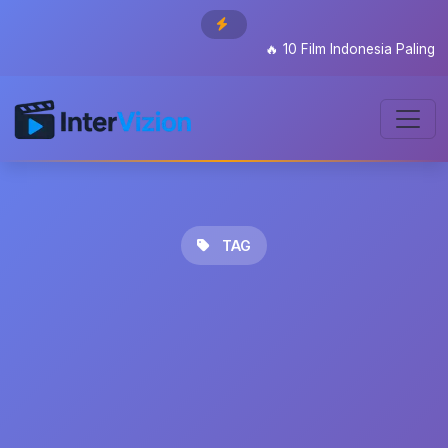
🔥
10 Film Indonesia Paling Di
TAG