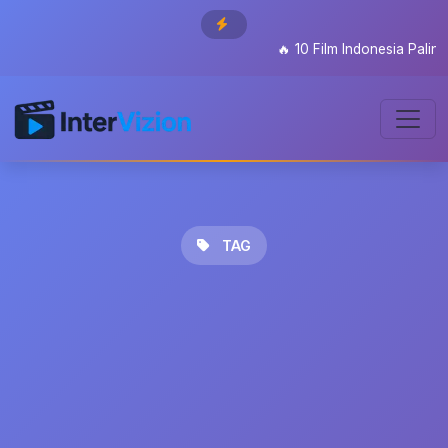
🔥
10 Film Indonesia Paling 
TAG