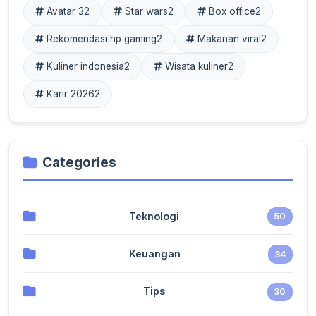
Avatar 3
2
Star wars
2
Box office
2
Rekomendasi hp gaming
2
Makanan viral
2
Kuliner indonesia
2
Wisata kuliner
2
Karir 2026
2
Categories
Teknologi
50
Keuangan
34
Tips
30