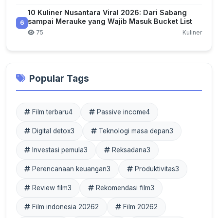
10 Kuliner Nusantara Viral 2026: Dari Sabang
sampai Merauke yang Wajib Masuk Bucket List
6
75
Kuliner
Popular Tags
Film terbaru
4
Passive income
4
Digital detox
3
Teknologi masa depan
3
Investasi pemula
3
Reksadana
3
Perencanaan keuangan
3
Produktivitas
3
Review film
3
Rekomendasi film
3
Film indonesia 2026
2
Film 2026
2