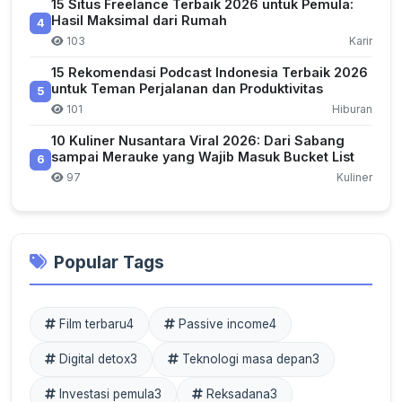
15 Situs Freelance Terbaik 2026 untuk Pemula:
Hasil Maksimal dari Rumah
4
103
Karir
15 Rekomendasi Podcast Indonesia Terbaik 2026
untuk Teman Perjalanan dan Produktivitas
5
101
Hiburan
10 Kuliner Nusantara Viral 2026: Dari Sabang
sampai Merauke yang Wajib Masuk Bucket List
6
97
Kuliner
Popular Tags
Film terbaru
4
Passive income
4
Digital detox
3
Teknologi masa depan
3
Investasi pemula
3
Reksadana
3