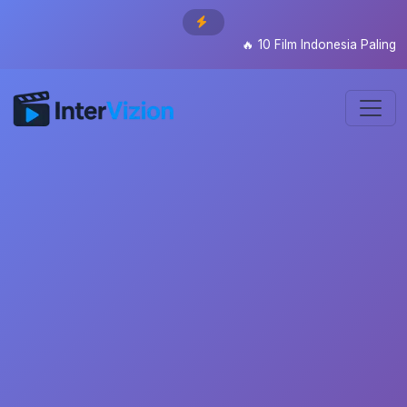
🔥
10 Film Indonesia Paling Di