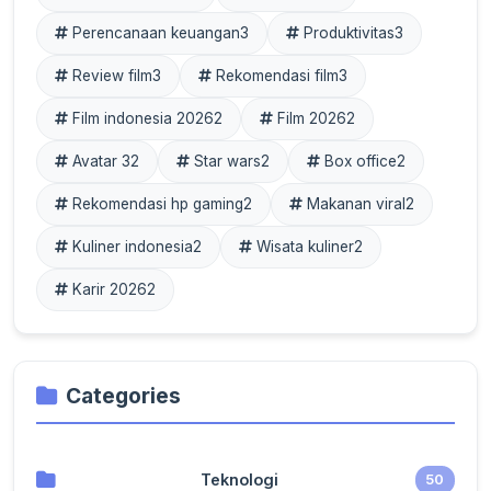
Perencanaan keuangan
3
Produktivitas
3
Review film
3
Rekomendasi film
3
Film indonesia 2026
2
Film 2026
2
Avatar 3
2
Star wars
2
Box office
2
Rekomendasi hp gaming
2
Makanan viral
2
Kuliner indonesia
2
Wisata kuliner
2
Karir 2026
2
Categories
Teknologi
50