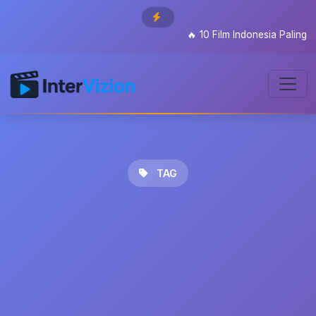
🔥
10 Film Indonesia Paling Di
TAG