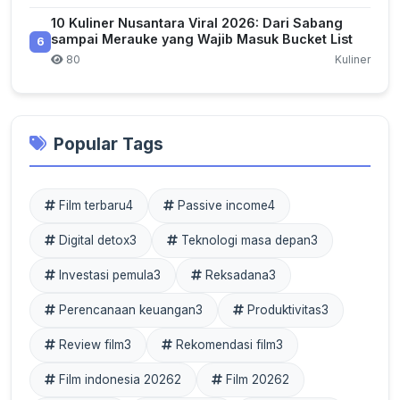
10 Kuliner Nusantara Viral 2026: Dari Sabang
sampai Merauke yang Wajib Masuk Bucket List
6
80
Kuliner
Popular Tags
Film terbaru
4
Passive income
4
Digital detox
3
Teknologi masa depan
3
Investasi pemula
3
Reksadana
3
Perencanaan keuangan
3
Produktivitas
3
Review film
3
Rekomendasi film
3
Film indonesia 2026
2
Film 2026
2