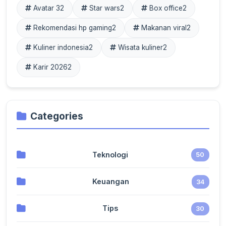
Avatar 3
2
Star wars
2
Box office
2
Rekomendasi hp gaming
2
Makanan viral
2
Kuliner indonesia
2
Wisata kuliner
2
Karir 2026
2
Categories
Teknologi
50
Keuangan
34
Tips
30